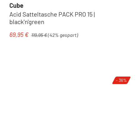
Cube
Acid Satteltasche PACK PRO 15 |
black'n'green
Regulärer Preis:
69,95 €
Verkaufspreis:
119,95 €
(42% gespart)
- 36%