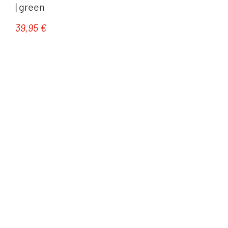
| green
39,95 €
Regulärer Preis: