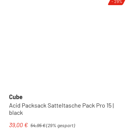
- 29%
Cube
Acid Packsack Satteltasche Pack Pro 15 |
black
Regulärer Preis:
39,00 €
Verkaufspreis:
54,95 €
(29% gespart)