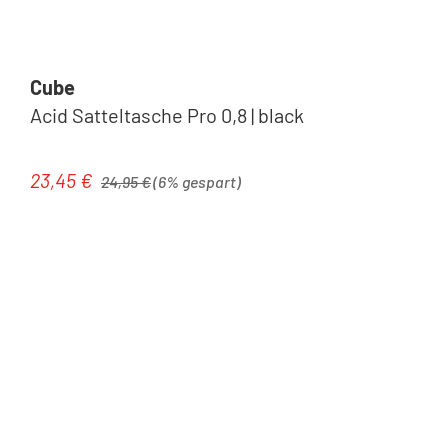
Cube
Acid Satteltasche Pro 0,8 | black
Regulärer Preis:
23,45 €
Verkaufspreis:
24,95 €
(6% gespart)