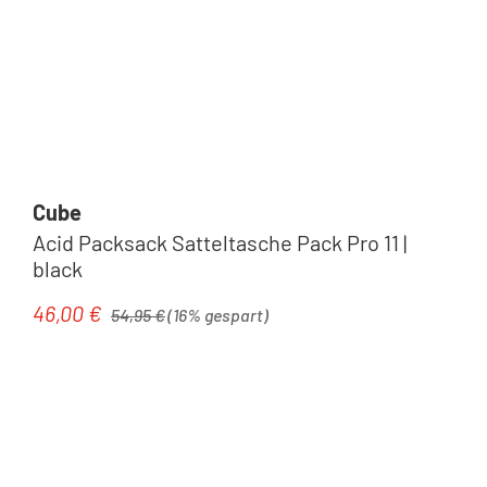
Cube
Acid Packsack Satteltasche Pack Pro 11 |
black
Regulärer Preis:
46,00 €
Verkaufspreis:
54,95 €
(16% gespart)