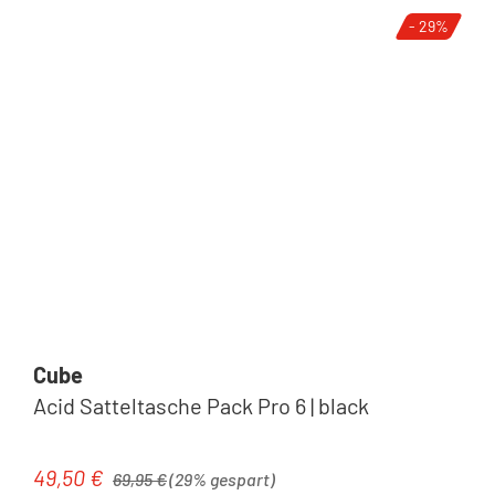
- 29%
Cube
Acid Satteltasche Pack Pro 6 | black
Regulärer Preis:
49,50 €
Verkaufspreis:
69,95 €
(29% gespart)