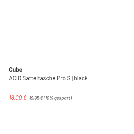
Cube
ACID Satteltasche Pro S | black
Regulärer Preis:
18,00 €
Verkaufspreis:
19,95 €
(10% gespart)