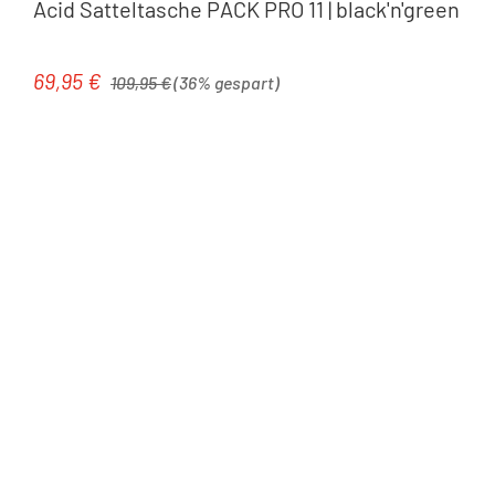
Acid Satteltasche PACK PRO 11 | black'n'green
Regulärer Preis:
69,95 €
Verkaufspreis:
109,95 €
(36% gespart)