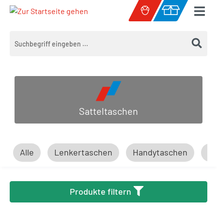
Zum Hauptinhalt springen
Warenkorb enth
Satteltaschen
Alle
Lenkertaschen
Handytaschen
R
Produkte filtern