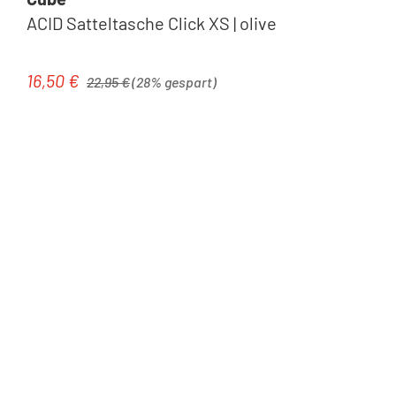
ACID Satteltasche Click XS | olive
Regulärer Preis:
16,50 €
Verkaufspreis:
22,95 €
(28% gespart)