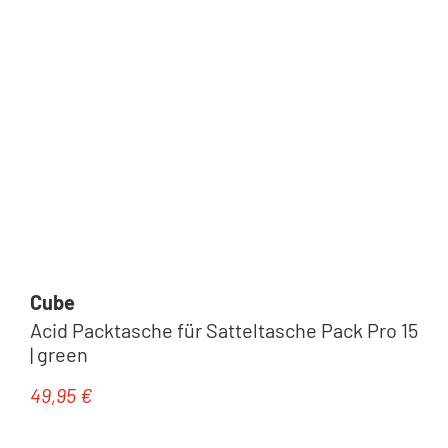
Cube
Acid Packtasche für Satteltasche Pack Pro 15
| green
49,95 €
Regulärer Preis: