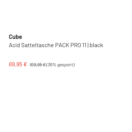
Cube
Acid Satteltasche PACK PRO 11 | black
Regulärer Preis:
69,95 €
Verkaufspreis:
109,95 €
(36% gespart)