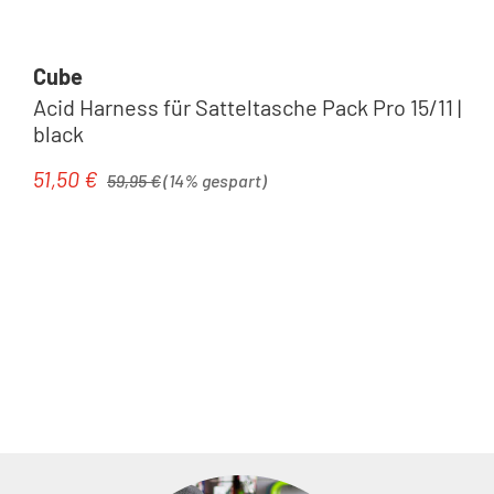
Cube
Acid Harness für Satteltasche Pack Pro 15/11 |
black
Regulärer Preis:
51,50 €
Verkaufspreis:
59,95 €
(14% gespart)