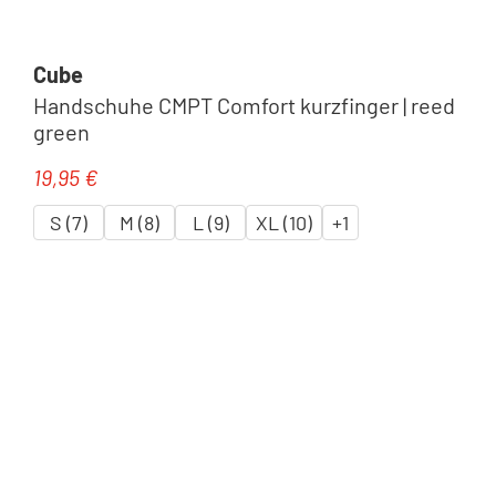
Cube
Handschuhe CMPT Comfort kurzfinger | reed
green
19,95 €
Regulärer Preis:
S (7)
M (8)
L (9)
XL (10)
+
1