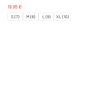
19,95 €
Regulärer Preis:
S (7)
M (8)
L (9)
XL (10)