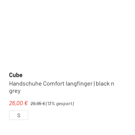
Cube
Handschuhe Comfort langfinger | black n
grey
Regulärer Preis:
26,00 €
Verkaufspreis:
29,95 €
(13% gespart)
S