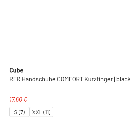
Cube
RFR Handschuhe COMFORT Kurzfinger | black
17,60 €
Regulärer Preis:
S (7)
XXL (11)