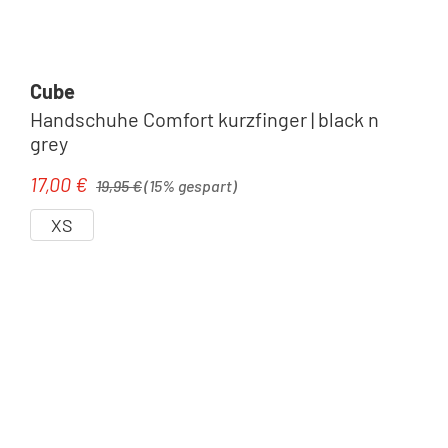
Cube
Handschuhe Comfort kurzfinger | black n
grey
Regulärer Preis:
17,00 €
Verkaufspreis:
19,95 €
(15% gespart)
XS