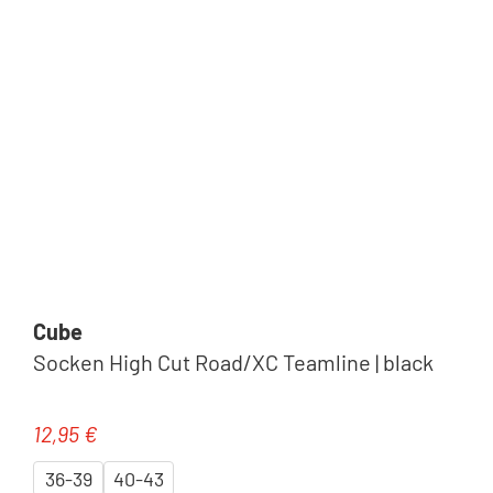
Cube
Socken High Cut Road/XC Teamline | black
12,95 €
Regulärer Preis:
36-39
40-43