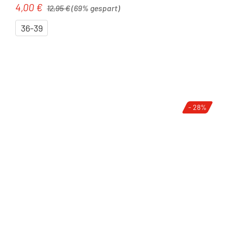
Regulärer Preis:
4,00 €
Verkaufspreis:
12,95 €
(69% gespart)
36-39
- 28%