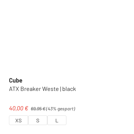
Cube
ATX Breaker Weste | black
Regulärer Preis:
40,00 €
Verkaufspreis:
69,95 €
(43% gespart)
XS
S
L