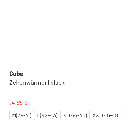
Cube
Zehenwärmer | black
14,95 €
Regulärer Preis:
M(39-41)
L(42-43)
XL(44-45)
XXL(46-48)