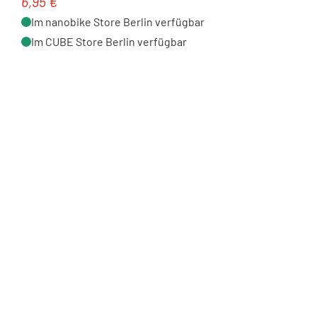
6,95 €
Regulärer Preis:
Im nanobike Store Berlin verfügbar
Im CUBE Store Berlin verfügbar
Shorts & Hosen
Funktionswäsche