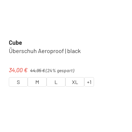
Cube
Überschuh Aeroproof | black
Regulärer Preis:
34,00 €
Verkaufspreis:
44,95 €
(24% gespart)
S
M
L
XL
+
1