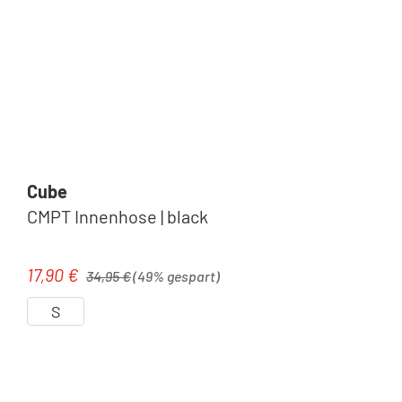
Cube
CMPT Innenhose | black
Regulärer Preis:
17,90 €
Verkaufspreis:
34,95 €
(49% gespart)
S