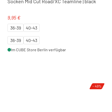
Socken Mid Cut Road/XC Teamline | black
9,95 €
Regulärer Preis:
36-39
40-43
36-39
40-43
Im CUBE Store Berlin verfügbar
- 49%