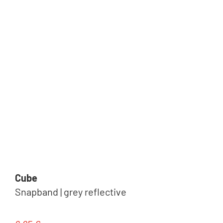
Jacken & Westen & Ponchos
Trägerhosen & Tights
Cube
Snapband | grey reflective