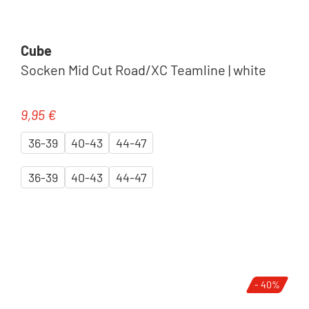
Cube
Hoodies & T-Shirts
Socken Mid Cut Road/XC Teamline | white
9,95 €
Regulärer Preis:
36-39
40-43
44-47
36-39
40-43
44-47
Caps & Basics
- 40%