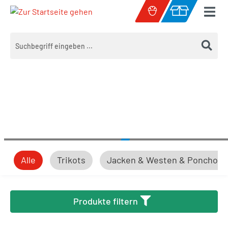
Zum Hauptinhalt springen
Warenkorb enth
Alle
Trikots
Jacken & Westen & Ponchos
Trikots
Produkte filtern