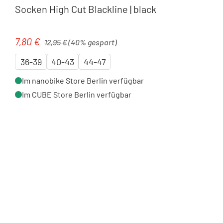
Socken High Cut Blackline | black
Regulärer Preis:
7,80 €
Verkaufspreis:
12,95 €
(40% gespart)
36-39
40-43
44-47
Im nanobike Store Berlin verfügbar
Im CUBE Store Berlin verfügbar