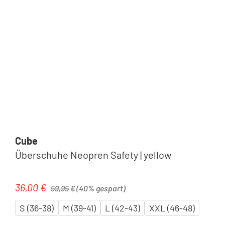
Socken & Überschuhe
Cube
Überschuhe Neopren Safety | yellow
Protektoren
Regulärer Preis:
36,00 €
Verkaufspreis:
59,95 €
(40% gespart)
S (36-38)
M (39-41)
L (42-43)
XXL (46-48)