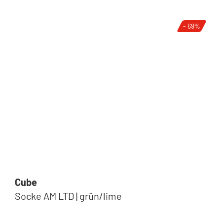
- 69%
Cube
Socke AM LTD | grün/lime