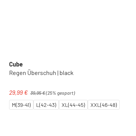
Cube
Regen Überschuh | black
Regulärer Preis:
29,99 €
Verkaufspreis:
39,95 €
(25% gespart)
M(39-41)
L(42-43)
XL(44-45)
XXL(46-48)