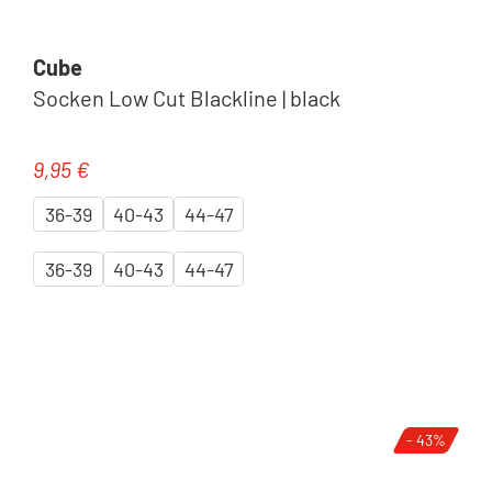
Cube
Socken Low Cut Blackline | black
9,95 €
Regulärer Preis:
36-39
40-43
44-47
36-39
40-43
44-47
- 43%