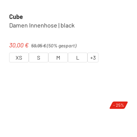
Cube
Damen Innenhose | black
Regulärer Preis:
30,00 €
Verkaufspreis:
59,95 €
(50% gespart)
XS
S
M
L
+
3
- 25%