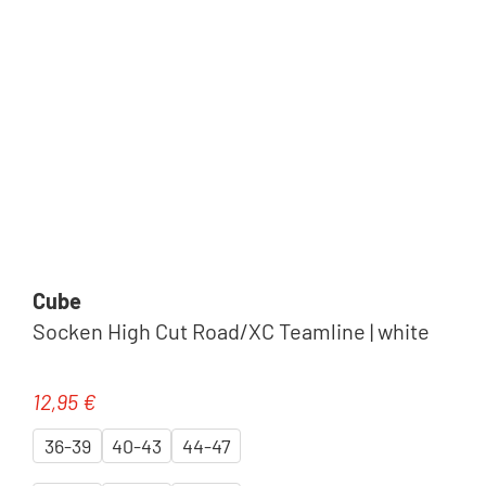
Cube
Socken High Cut Road/XC Teamline | white
12,95 €
Regulärer Preis:
36-39
40-43
44-47