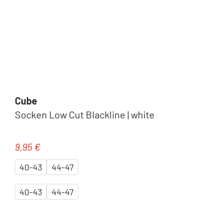
Cube
Socken Low Cut Blackline | white
9,95 €
Regulärer Preis:
40-43
44-47
40-43
44-47