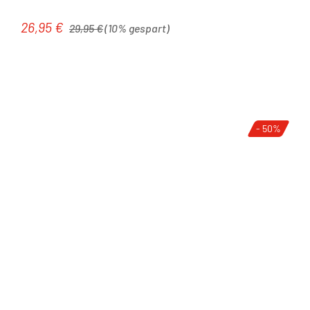
Regulärer Preis:
26,95 €
Verkaufspreis:
29,95 €
(10% gespart)
- 50%