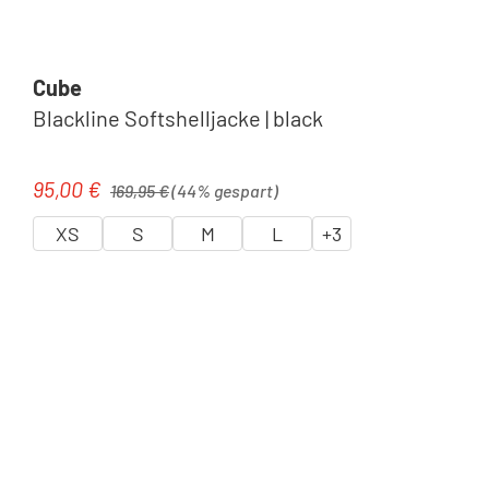
Cube
Blackline Softshelljacke | black
Regulärer Preis:
95,00 €
Verkaufspreis:
169,95 €
(44% gespart)
XS
S
M
L
+
3