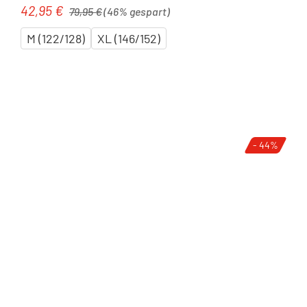
Regulärer Preis:
42,95 €
Verkaufspreis:
79,95 €
(46% gespart)
M (122/128)
XL (146/152)
- 44%