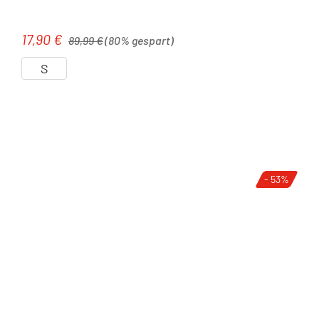
Regulärer Preis:
17,90 €
Verkaufspreis:
89,99 €
(80% gespart)
S
- 53%