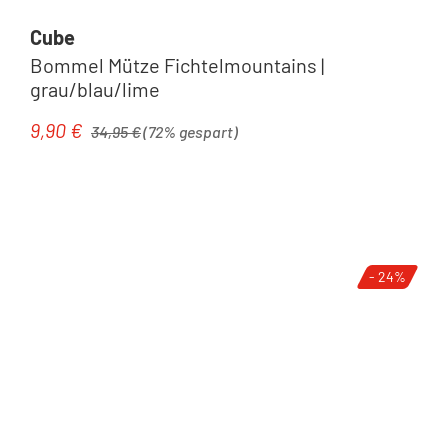
Cube
Bommel Mütze Fichtelmountains |
grau/blau/lime
Regulärer Preis:
9,90 €
Verkaufspreis:
34,95 €
(72% gespart)
- 24%