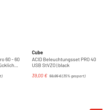
Cube
o 60 - 60
ACID Beleuchtungsset PRO 40
ücklicht
USB StVZO | black
Regulärer Preis:
39,00 €
Verkaufspreis:
t)
59,95 €
(35% gespart)