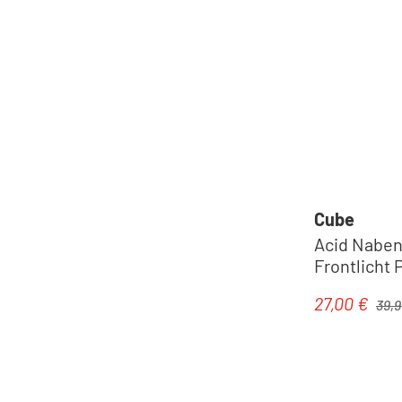
Cube
Acid Nabe
Frontlicht 
black
Regulä
27,00 €
Verkaufspre
39,9