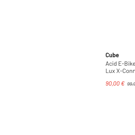
Cube
Acid E-Bike
Lux X-Conn
Regul
90,00 €
Verkaufspre
99,