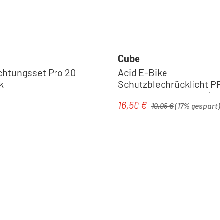
Cube
chtungsset Pro 20
Acid E-Bike
k
Schutzblechrücklicht PR
Bosch Smart System | b
Regulärer Preis:
16,50 €
eis:
Verkaufspreis:
19,95 €
(17% gespart)