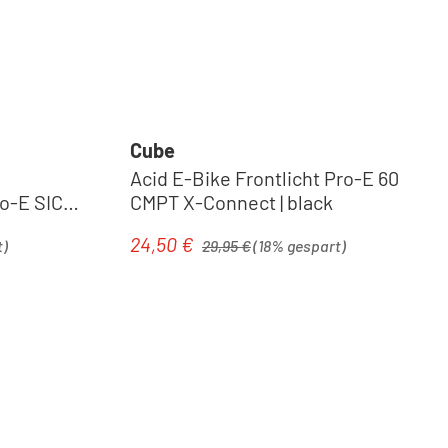
Cube
Acid E-Bike Frontlicht Pro-E 60
o-E SIC
CMPT X-Connect | black
Regulärer Preis:
24,50 €
Verkaufspreis:
t)
29,95 €
(18% gespart)