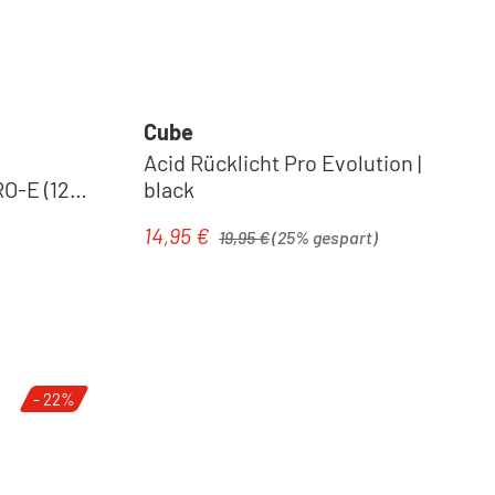
Cube
Acid Rücklicht Pro Evolution |
O-E (12V)
black
lack
Regulärer Preis:
14,95 €
Verkaufspreis:
19,95 €
(25% gespart)
- 22%