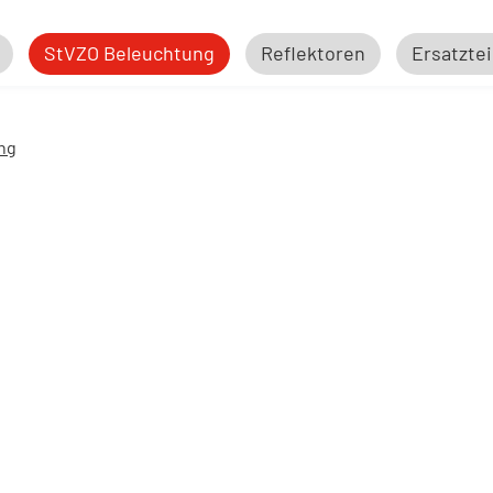
StVZO Beleuchtung
Reflektoren
Ersatztei
ng