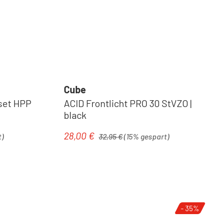
Cube
set HPP
ACID Frontlicht PRO 30 StVZO |
black
Regulärer Preis:
28,00 €
Verkaufspreis:
t)
32,95 €
(15% gespart)
- 35%