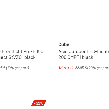
Cube
 Frontlicht Pro-E 150
Acid Outdoor LED-Licht
ect StVZO | black
200 CMPT | black
ärer Preis:
Regulärer Preis:
18,45 €
is:
Verkaufspreis:
95 €
(10% gespart)
22,95 €
(20% gespar
- 22%