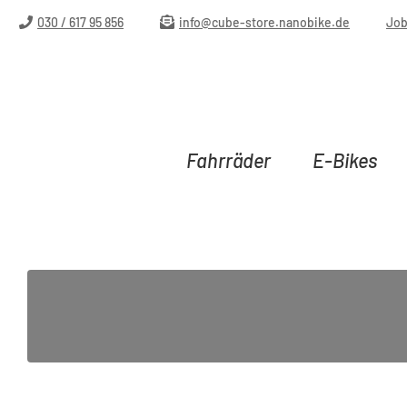
m Hauptinhalt springen
Zur Suche springen
Zur Hauptnavigation springen
030 / 617 95 856
info@cube-store.nanobike.de
Jo
Fahrräder
E-Bikes