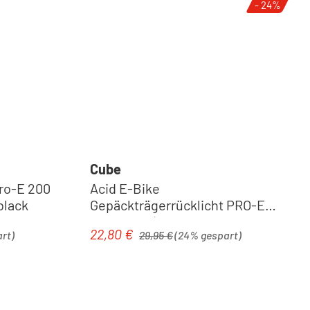
- 24%
Cube
Pro-E 200
Acid E-Bike
black
Gepäckträgerrücklicht PRO-E
HPP BES3 | black
Regulärer Preis:
22,80 €
Verkaufspreis:
rt)
29,95 €
(24% gespart)