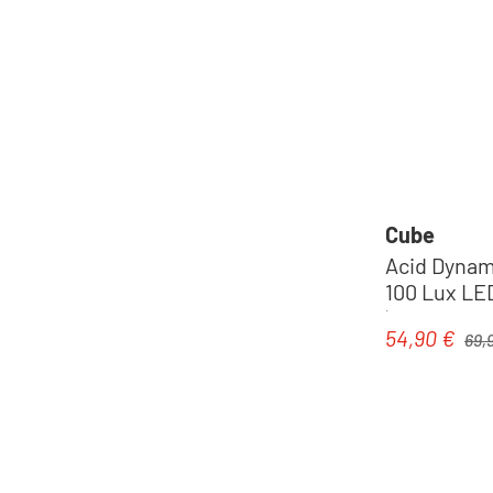
Cube
Acid Dynamo
100 Lux LE
| black
Regul
54,90 €
Verkaufspre
69,