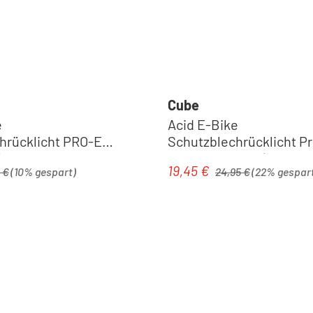
Cube
e
Acid E-Bike
hrücklicht PRO-E
Schutzblechrücklicht Pr
| black
2.0 Brake BES3 | black
rer Preis:
Regulärer Preis:
19,45 €
is:
Verkaufspreis:
 €
(10% gespart)
24,95 €
(22% gespar