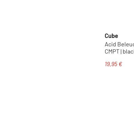
Cube
Acid Beleu
CMPT | blac
19,95 €
Regulärer Pr