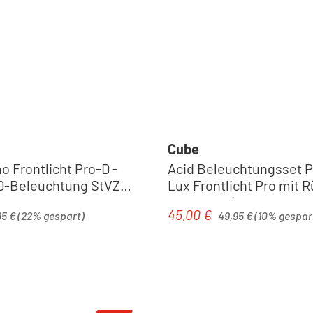
Cube
 Frontlicht Pro-D -
Acid Beleuchtungsset Pr
D-Beleuchtung StVZO
Lux Frontlicht Pro mit R
Pro StVZO | black
ärer Preis:
Regulärer Preis:
45,00 €
is:
Verkaufspreis:
95 €
(22% gespart)
49,95 €
(10% gespar