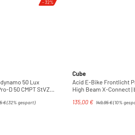
- 32%
Cube
ndynamo 50 Lux
Acid E-Bike Frontlicht 
Pro-D 50 CMPT StVZO |
High Beam X-Connect | 
rer Preis:
Regulärer Preis:
135,00 €
is:
Verkaufspreis:
5 €
(32% gespart)
149,95 €
(10% gespa