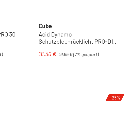
Cube
PRO 30
Acid Dynamo
Schutzblechrücklicht PRO-D |
black
Regulärer Preis:
18,50 €
Verkaufspreis:
t)
19,95 €
(7% gespart)
- 25%