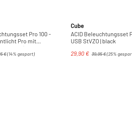
Cube
chtungsset Pro 100 -
ACID Beleuchtungsset 
ntlicht Pro mit
USB StVZO | black
ro StVZO | black
ärer Preis:
Regulärer Preis:
29,90 €
is:
Verkaufspreis:
95 €
(14% gespart)
39,95 €
(25% gespar