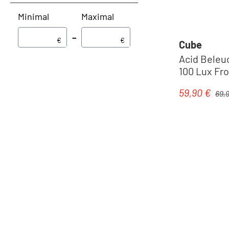
Minimal
Maximal
–
€
€
Cube
Acid Beleu
100 Lux Fro
Rücklicht P
Regul
59,90 €
Verkaufspre
69,