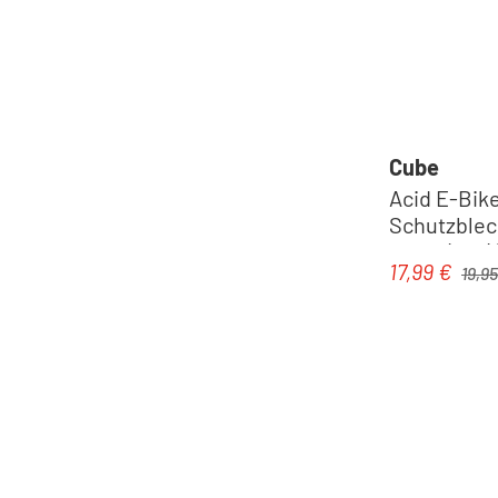
Cube
Acid E-Bik
Schutzblec
BES2 (12V) 
Regulä
17,99 €
Verkaufspre
19,95