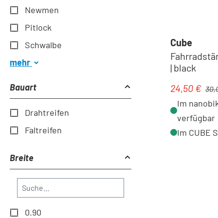
Newmen
Pitlock
Cube
Schwalbe
Fahrradstä
mehr
| black
Regul
Bauart
24,50 €
Verkaufspre
30,
Im nanobik
Drahtreifen
verfügbar
Faltreifen
Im CUBE St
Breite
0.90