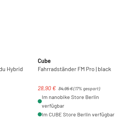
Cube
u Hybrid
Fahrradständer FM Pro | black
Regulärer Preis:
28,90 €
Verkaufspreis:
34,95 €
(17% gespart)
Im nanobike Store Berlin
verfügbar
Im CUBE Store Berlin verfügbar