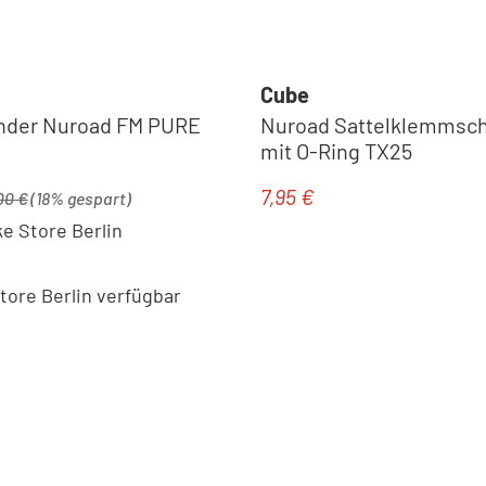
Cube
nder Nuroad FM PURE
Nuroad Sattelklemmsc
mit O-Ring TX25
ärer Preis:
7,95 €
is:
Regulärer Preis:
00 €
(18% gespart)
Sättel
e Store Berlin
ore Berlin verfügbar
Sattelstützen & -Klemmen