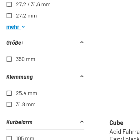
27,2 / 31,6 mm
27,2 mm
mehr
Größe:
350 mm
Klemmung
25.4 mm
31.8 mm
Kurbelarm
Cube
Acid Fahrr
105 mm
Easy | black