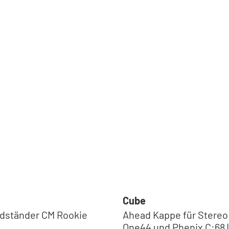
Bremsbeläge & -Schuhe
Cube
Ständer
adständer CM Rookie
Ahead Kappe für Stereo
One44 und Phenix C:68 |