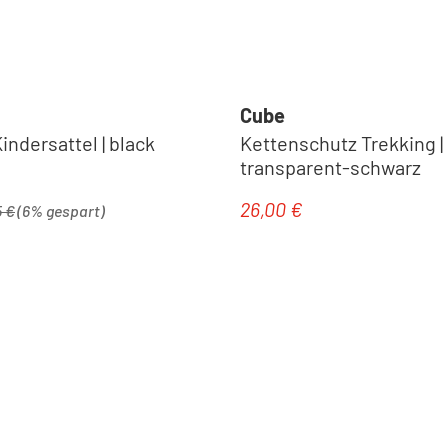
Cube
indersattel | black
Kettenschutz Trekking |
transparent-schwarz
rer Preis:
26,00 €
is:
Regulärer Preis:
5 €
(6% gespart)