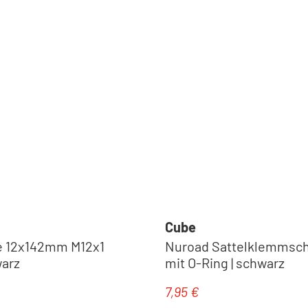
Reifen
Cube
e 12x142mm M12x1
Nuroad Sattelklemmsc
warz
mit O-Ring | schwarz
Schläuche
7,95 €
eis:
Regulärer Preis: