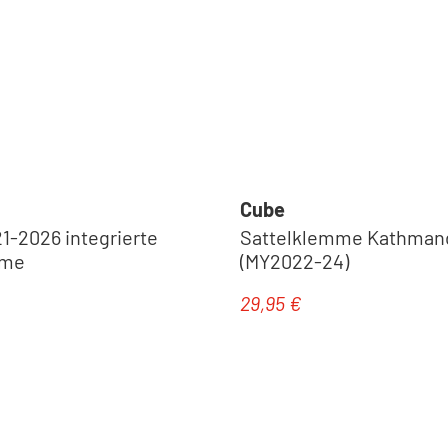
Kurbeln
Cube
1-2026 integrierte
Sattelklemme Kathmand
mme
(MY2022-24)
29,95 €
eis:
Regulärer Preis:
Laufräder