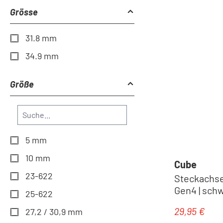
Grösse
31.8 mm
34.9 mm
Größe
5 mm
10 mm
Cube
23-622
Steckachs
Gen4 | sch
25-622
29,95 €
Regulärer Pr
27,2 / 30,9 mm