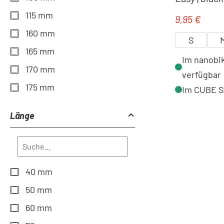
115 mm
9,95 €
Regulärer Pr
160 mm
S
165 mm
Im nanobik
170 mm
verfügbar
175 mm
Im CUBE St
Länge
40 mm
50 mm
60 mm