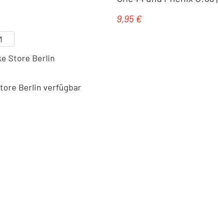
9,95 €
eis:
Regulärer Preis:
M
e Store Berlin
Ventilkappen
ore Berlin verfügbar