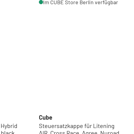
Im CUBE Store Berlin verfügbar
Cube
 Hybrid
Steuersatzkappe für Litening
 black
AIR, Cross Race, Agree, Nuroad,