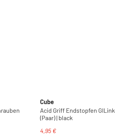
Cube
hrauben
Acid Griff Endstopfen GILink
(Paar) | black
4,95 €
Regulärer Preis: