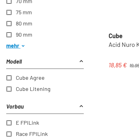
70 mm
75 mm
80 mm
90 mm
Cube
Acid Nuro K
mehr
Modell
Regulä
18,85 €
Verkaufspre
19,9
Cube Agree
Cube Litening
Vorbau
E FPILink
Race FPILink