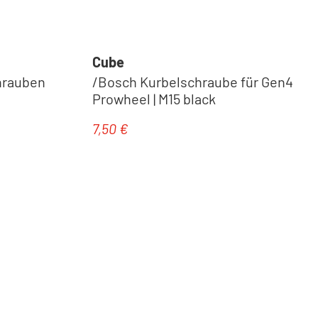
Cube
hrauben
/Bosch Kurbelschraube für Gen4
Prowheel | M15 black
7,50 €
Regulärer Preis: