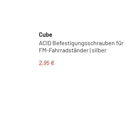
Cube
ACID Befestigungsschrauben für
FM-Fahrradständer | silber
2,95 €
Regulärer Preis: