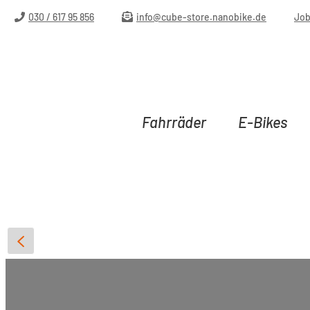
m Hauptinhalt springen
Zur Suche springen
Zur Hauptnavigation springen
030 / 617 95 856
info@cube-store.nanobike.de
Jo
Fahrräder
E-Bikes