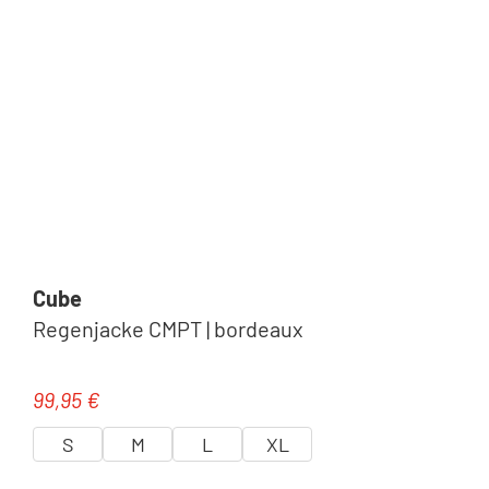
Cube
Regenjacke CMPT | bordeaux
99,95 €
Regulärer Preis:
S
M
L
XL