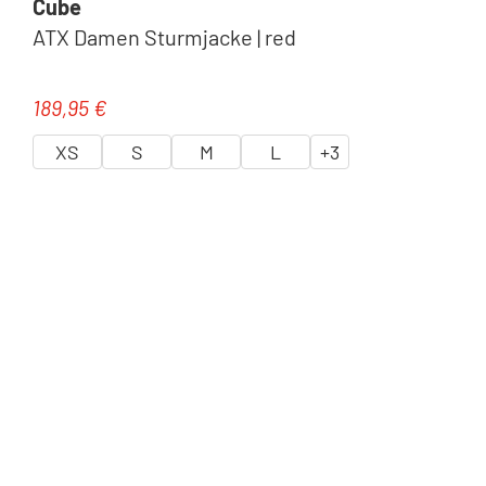
Cube
ATX Damen Sturmjacke | red
189,95 €
Regulärer Preis:
XS
S
M
L
+
3