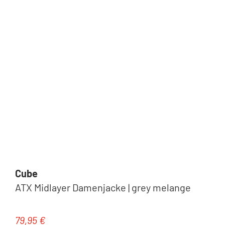
Cube
ATX Midlayer Damenjacke | grey melange
79,95 €
Regulärer Preis: