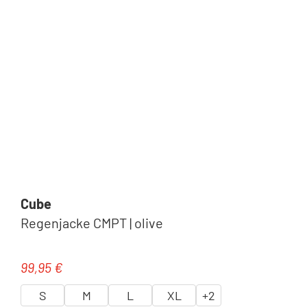
Cube
Regenjacke CMPT | olive
99,95 €
Regulärer Preis:
S
M
L
XL
+
2