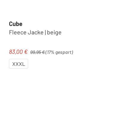
Cube
Fleece Jacke | beige
Regulärer Preis:
83,00 €
Verkaufspreis:
99,95 €
(17% gespart)
XXXL