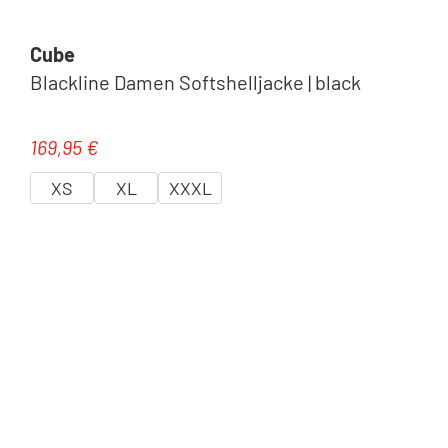
Cube
Blackline Damen Softshelljacke | black
169,95 €
Regulärer Preis:
XS
XL
XXXL