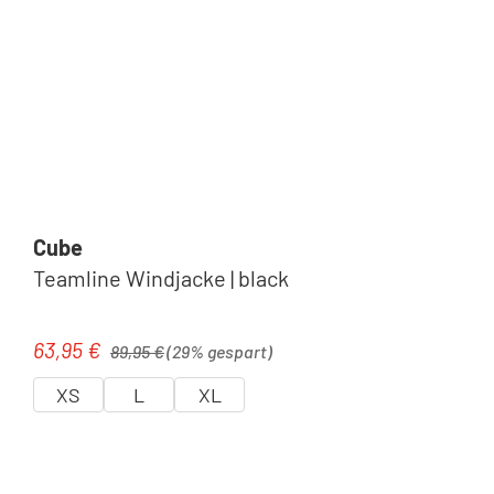
Cube
Teamline Windjacke | black
Regulärer Preis:
63,95 €
Verkaufspreis:
89,95 €
(29% gespart)
XS
L
XL