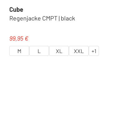
Cube
Regenjacke CMPT | black
99,95 €
Regulärer Preis:
M
L
XL
XXL
+
1