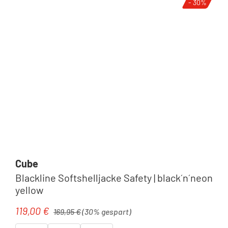
- 30%
Cube
Blackline Softshelljacke Safety | black´n´neon
yellow
Regulärer Preis:
119,00 €
Verkaufspreis:
169,95 €
(30% gespart)