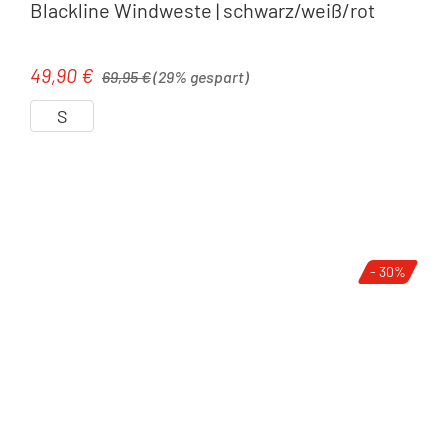
Blackline Windweste | schwarz/weiß/rot
Regulärer Preis:
49,90 €
Verkaufspreis:
69,95 €
(29% gespart)
S
- 30%