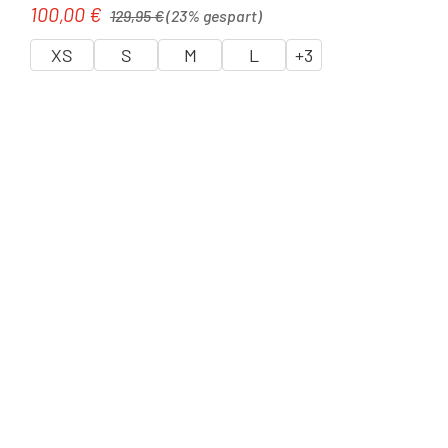
Regulärer Preis:
100,00 €
Verkaufspreis:
129,95 €
(23% gespart)
XS
S
M
L
+
3