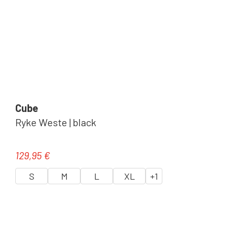
Cube
Ryke Weste | black
129,95 €
Regulärer Preis:
S
M
L
XL
+
1