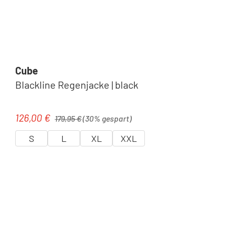
Cube
Blackline Regenjacke | black
Regulärer Preis:
126,00 €
Verkaufspreis:
179,95 €
(30% gespart)
S
L
XL
XXL