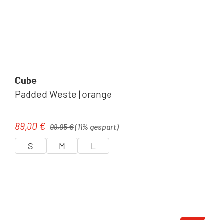
Cube
Padded Weste | orange
Regulärer Preis:
89,00 €
Verkaufspreis:
99,95 €
(11% gespart)
S
M
L