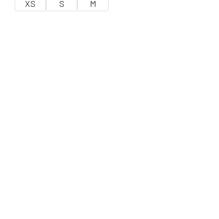
XS
S
M