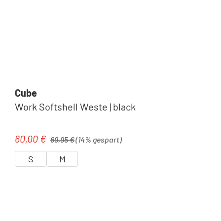
Cube
Work Softshell Weste | black
Regulärer Preis:
60,00 €
Verkaufspreis:
69,95 €
(14% gespart)
S
M