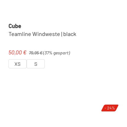
Cube
Teamline Windweste | black
Regulärer Preis:
50,00 €
Verkaufspreis:
79,95 €
(37% gespart)
XS
S
- 24%