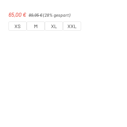
Regulärer Preis:
65,00 €
Verkaufspreis:
89,95 €
(28% gespart)
XS
M
XL
XXL