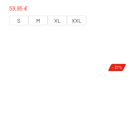
59,95 €
Regulärer Preis:
S
M
XL
XXL
- 37%