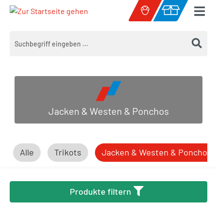
Zum Hauptinhalt springen
Warenkorb enth
Jacken & Westen & Ponchos
Alle
Trikots
Jacken & Westen & Ponchos
Produkte filtern