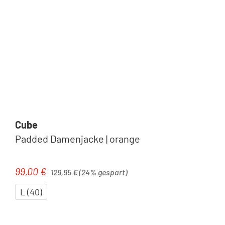
Cube
Padded Damenjacke | orange
Regulärer Preis:
99,00 €
Verkaufspreis:
129,95 €
(24% gespart)
L (40)