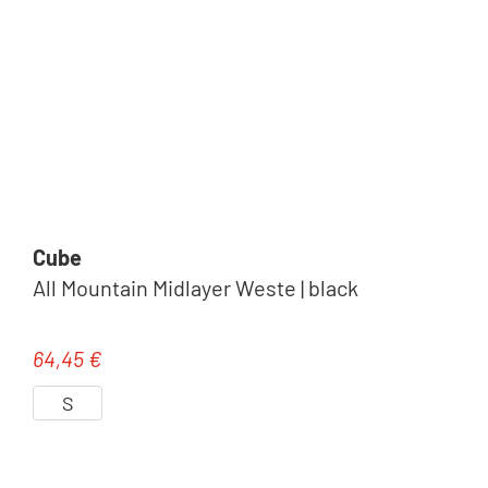
Cube
All Mountain Midlayer Weste | black
64,45 €
Regulärer Preis:
S