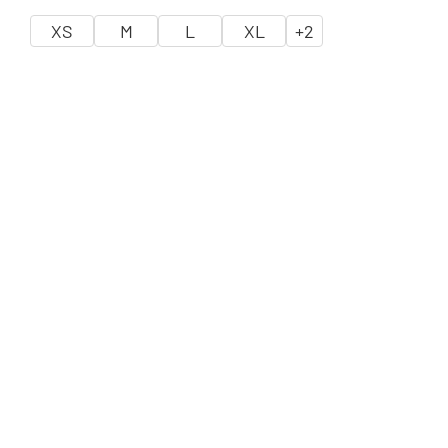
XS
M
L
XL
+
2