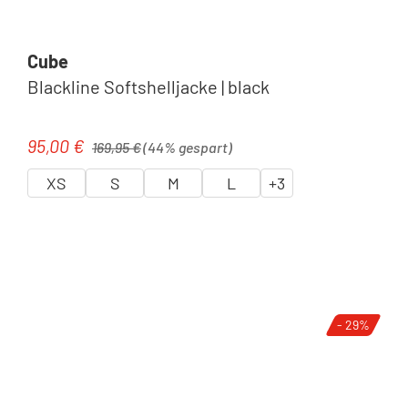
Cube
Blackline Softshelljacke | black
Regulärer Preis:
95,00 €
Verkaufspreis:
169,95 €
(44% gespart)
XS
S
M
L
+
3
- 29%