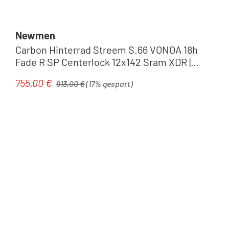
Newmen
Carbon Hinterrad Streem S.66 VONOA 18h
Fade R SP Centerlock 12x142 Sram XDR |
carbon grey
Regulärer Preis:
755,00 €
Verkaufspreis:
913,00 €
(17% gespart)