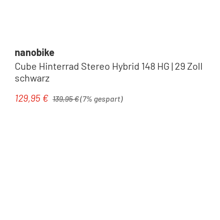
nanobike
Cube Hinterrad Stereo Hybrid 148 HG | 29 Zoll
schwarz
Regulärer Preis:
129,95 €
Verkaufspreis:
139,95 €
(7% gespart)