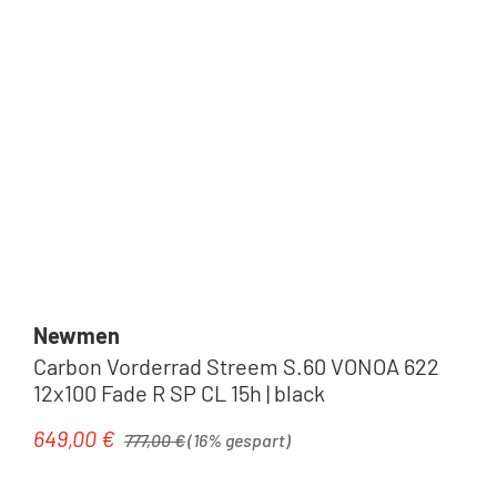
Newmen
Carbon Vorderrad Streem S.60 VONOA 622
12x100 Fade R SP CL 15h | black
Regulärer Preis:
649,00 €
Verkaufspreis:
777,00 €
(16% gespart)