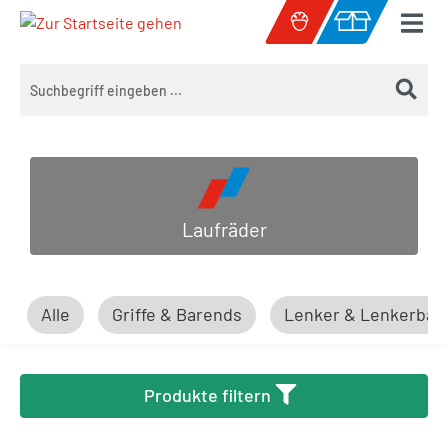
Zum Hauptinhalt springen
Warenkorb enth
Laufräder
Alle
Griffe & Barends
Lenker & Lenkerbän
Produkte filtern