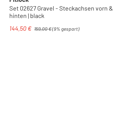
Set 02627 Gravel - Steckachsen vorn &
hinten | black
Regulärer Preis:
144,50 €
Verkaufspreis:
159,00 €
(9% gespart)