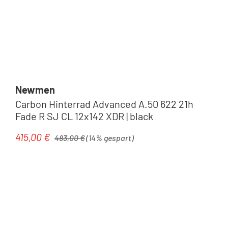
Newmen
Carbon Hinterrad Advanced A.50 622 21h
Fade R SJ CL 12x142 XDR | black
Regulärer Preis:
415,00 €
Verkaufspreis:
483,00 €
(14% gespart)