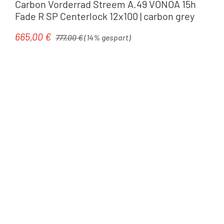
Carbon Vorderrad Streem A.49 VONOA 15h
Fade R SP Centerlock 12x100 | carbon grey
Regulärer Preis:
665,00 €
Verkaufspreis:
777,00 €
(14% gespart)