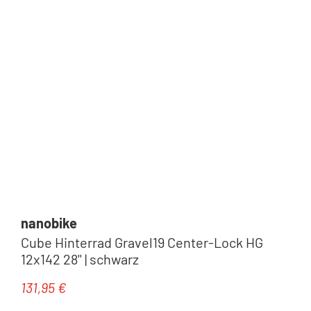
Tipp
nanobike
Cube Hinterrad Gravel19 Center-Lock HG
12x142 28'' | schwarz
131,95 €
Regulärer Preis: