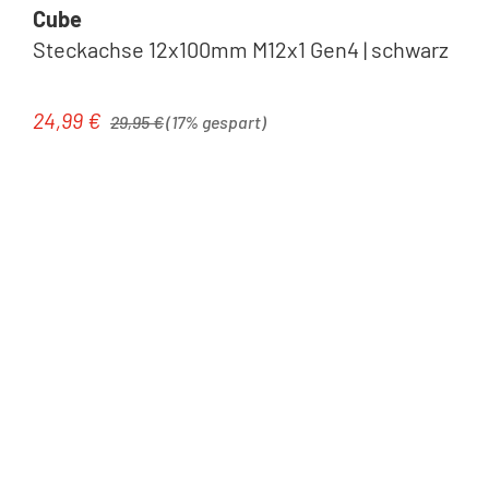
Cube
Steckachse 12x100mm M12x1 Gen4 | schwarz
Regulärer Preis:
24,99 €
Verkaufspreis:
29,95 €
(17% gespart)