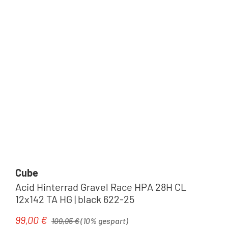
Tipp
Cube
Acid Hinterrad Gravel Race HPA 28H CL
12x142 TA HG | black 622-25
Regulärer Preis:
99,00 €
Verkaufspreis:
109,95 €
(10% gespart)