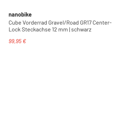
nanobike
Cube Vorderrad Gravel/Road GR17 Center-
Lock Steckachse 12 mm | schwarz
99,95 €
Regulärer Preis: