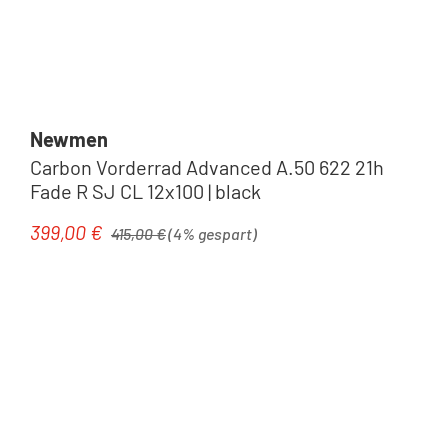
Newmen
Carbon Vorderrad Advanced A.50 622 21h
Fade R SJ CL 12x100 | black
Regulärer Preis:
399,00 €
Verkaufspreis:
415,00 €
(4% gespart)