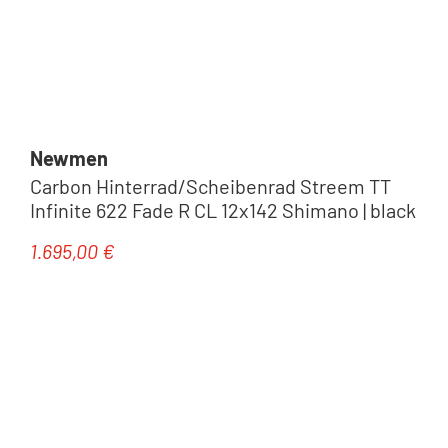
Newmen
Carbon Hinterrad/Scheibenrad Streem TT
Infinite 622 Fade R CL 12x142 Shimano | black
1.695,00 €
Regulärer Preis:
Tipp