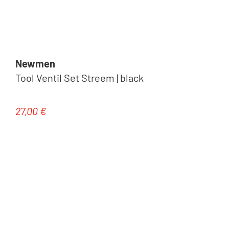
Newmen
Tool Ventil Set Streem | black
27,00 €
Regulärer Preis: