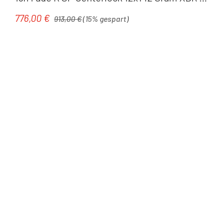
black
Regulärer Preis:
776,00 €
Verkaufspreis:
913,00 €
(15% gespart)