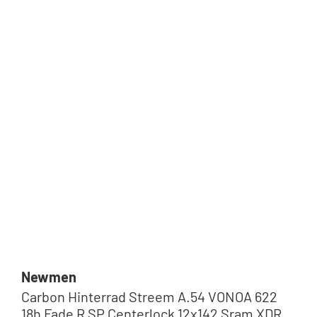
Newmen
Carbon Hinterrad Streem A.54 VONOA 622
18h Fade R SP Centerlock 12x142 Sram XDR |