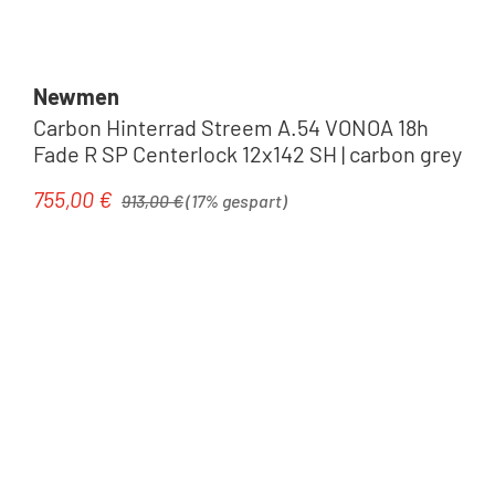
Newmen
Carbon Hinterrad Streem A.54 VONOA 18h
Fade R SP Centerlock 12x142 SH | carbon grey
Regulärer Preis:
755,00 €
Verkaufspreis:
913,00 €
(17% gespart)