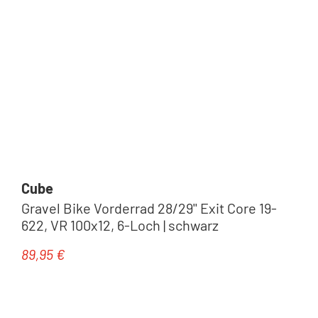
Cube
Gravel Bike Vorderrad 28/29'' Exit Core 19-
622, VR 100x12, 6-Loch | schwarz
89,95 €
Regulärer Preis: