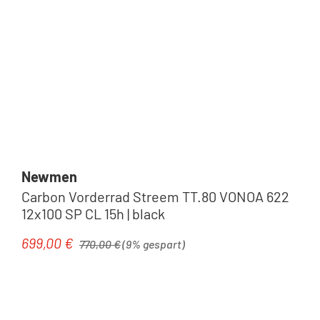
Newmen
Carbon Vorderrad Streem TT.80 VONOA 622
12x100 SP CL 15h | black
Regulärer Preis:
699,00 €
Verkaufspreis:
770,00 €
(9% gespart)