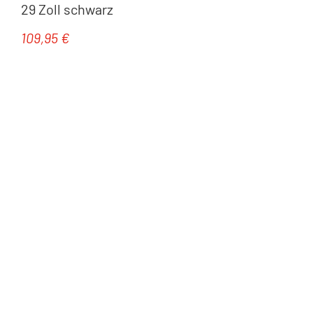
29 Zoll schwarz
109,95 €
Regulärer Preis: