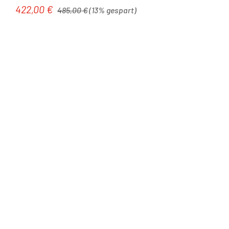
Regulärer Preis:
422,00 €
Verkaufspreis:
485,00 €
(13% gespart)
Tipp