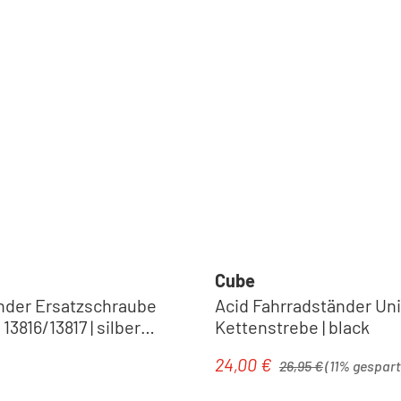
Cube
nder Ersatzschraube
Acid Fahrradständer Uni
13816/13817 | silber
Kettenstrebe | black
Regulärer Preis:
24,00 €
eis:
Verkaufspreis:
26,95 €
(11% gespart