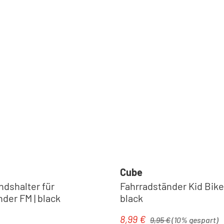
Cube
ndshalter für
Fahrradständer Kid Bikes
der FM | black
black
Regulärer Preis:
8,99 €
eis:
Verkaufspreis:
9,95 €
(10% gespart)