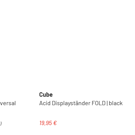
Cube
versal
Acid Displayständer FOLD | black
19,95 €
Regulärer Preis:
)