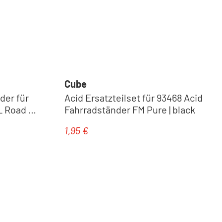
Cube
der für
Acid Ersatzteilset für 93468 Acid
L Road ab
Fahrradständer FM Pure | black
1,95 €
Regulärer Preis: