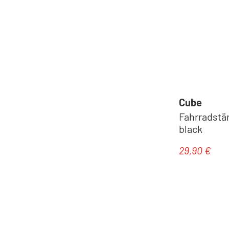
Cube
Fahrradstä
black
29,90 €
Regulärer Pr