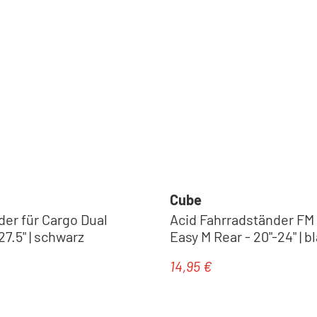
Cube
der für Cargo Dual
Acid Fahrradständer FM
27.5" | schwarz
Easy M Rear - 20"-24" | b
14,95 €
eis:
Regulärer Preis: