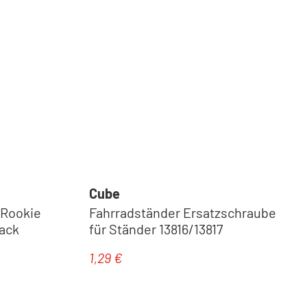
Cube
 Rookie
Fahrradständer Ersatzschraube
lack
für Ständer 13816/13817
1,29 €
Regulärer Preis: