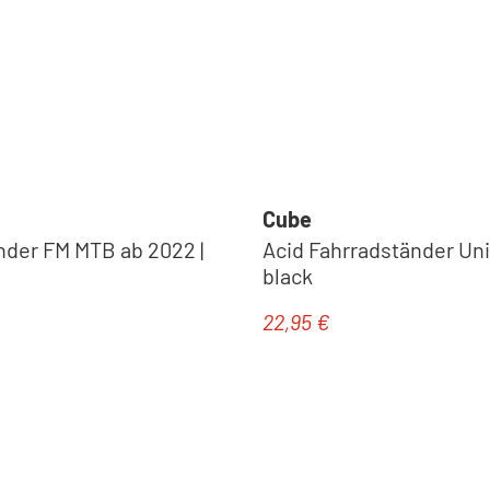
Cube
nder FM MTB ab 2022 |
Acid Fahrradständer Univ
black
22,95 €
eis:
Regulärer Preis: