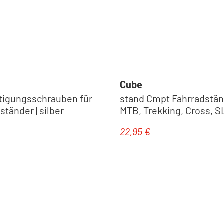
Cube
tigungsschrauben für
stand Cmpt Fahrradstän
tänder | silber
MTB, Trekking, Cross, S
2015-2022 | black
22,95 €
eis:
Regulärer Preis: