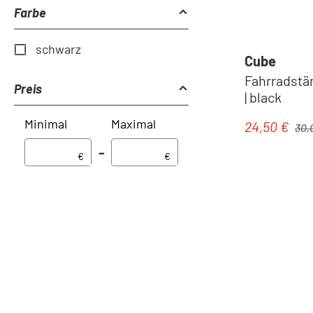
Farbe
schwarz
Cube
Fahrradstä
Preis
| black
Minimal
Maximal
Regul
24,50 €
Verkaufspre
30,
–
€
€