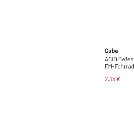
Cube
ACID Befes
FM-Fahrrads
2,95 €
Regulärer Pr