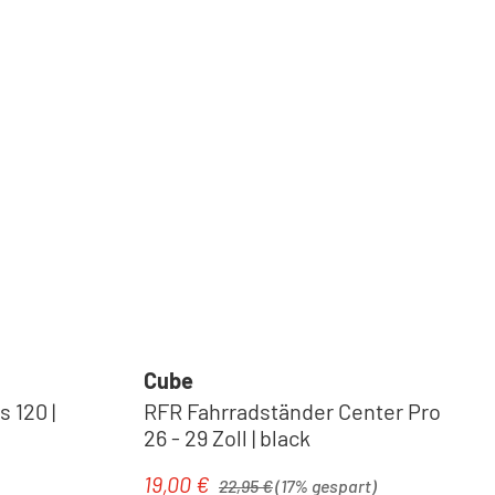
Cube
 120 |
RFR Fahrradständer Center Pro
26 - 29 Zoll | black
Regulärer Preis:
19,00 €
Verkaufspreis:
22,95 €
(17% gespart)