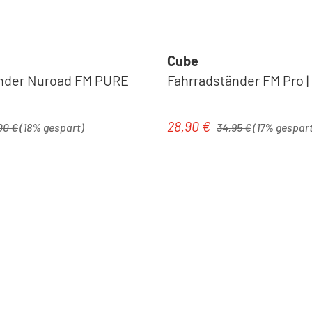
Cube
nder Nuroad FM PURE
Fahrradständer FM Pro |
ärer Preis:
Regulärer Preis:
28,90 €
is:
Verkaufspreis:
00 €
(18% gespart)
34,95 €
(17% gespart