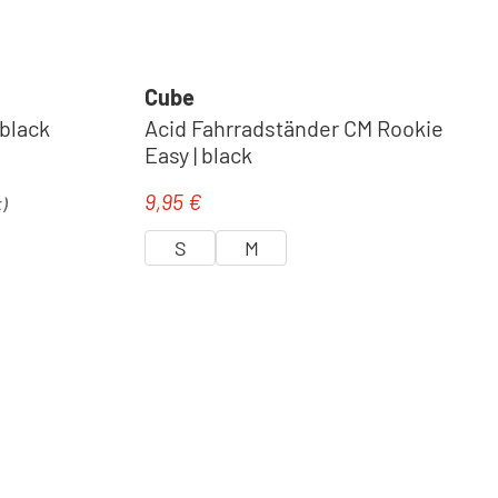
Cube
 black
Acid Fahrradständer CM Rookie
Easy | black
9,95 €
Regulärer Preis:
)
S
M