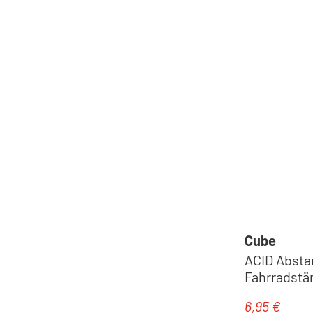
Cube
ACID Absta
Fahrradstän
6,95 €
Regulärer Pr