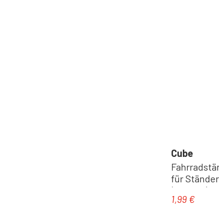
Cube
Fahrradstä
für Ständer 
(rostfrei)
1,99 €
Regulärer Pr