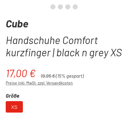
Cube
Handschuhe Comfort
kurzfinger | black n grey XS
17,00 €
Verkaufspreis:
Regulärer Preis:
19,95 €
(15% gespart)
Preise inkl. MwSt. zzgl. Versandkosten
auswählen
Größe
XS