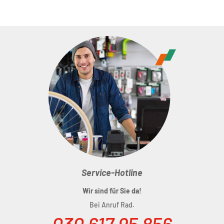
Elemente; Ausziehhilfe; nahtlose Fingerabschlüsse;
atmnungsaktives Obermaterial; belüftete
Handinnenfläche
Größe:
XS(6) - XXL(11)
Material:
55% Polyester, 45% Nylon
Gewicht:
30 g
Service-Hotline
Wir sind für Sie da!
Bei Anruf Rad.