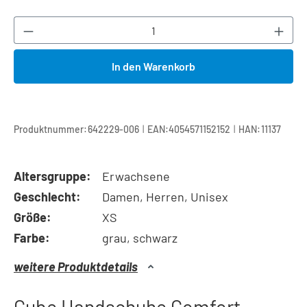
Produkt Anzahl: Gib den gewünschten Wert ei
In den Warenkorb
|
|
Produktnummer:
642229-006
EAN:
4054571152152
HAN:
11137
Altersgruppe:
Erwachsene
Geschlecht:
Damen, Herren, Unisex
Größe:
XS
Farbe:
grau, schwarz
weitere Produktdetails
Cube Handschuhe Comfort