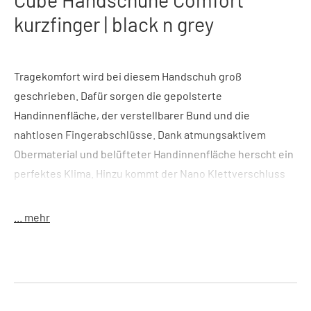
kurzfinger | black n grey
Tragekomfort wird bei diesem Handschuh groß
geschrieben. Dafür sorgen die gepolsterte
Handinnenfläche, der verstellbarer Bund und die
nahtlosen Fingerabschlüsse. Dank atmungsaktivem
Obermaterial und belüfteter Handinnenfläche herscht ein
perfektes Klima. Hinzu kommt der Nano Klettverschluss
mit Grip-Print, die praktische Ausziehhilfe und
reflektierende Elemente für mehr Sichtbarkeit.
... mehr
Features:
gepolsterte Handinnenfläche; verstellbarer
Bund; Nano Klettverschluss mit Grip-Print; reflektierende