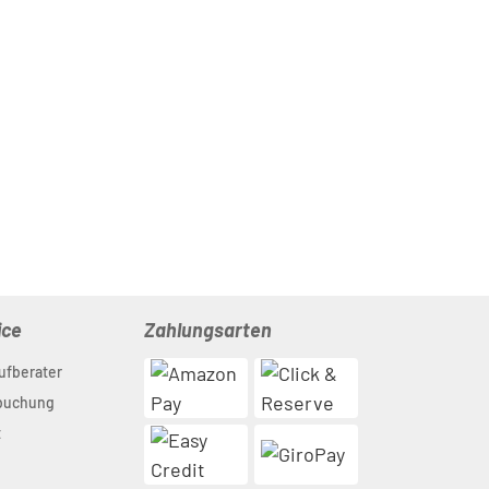
ice
Zahlungsarten
ufberater
nbuchung
t