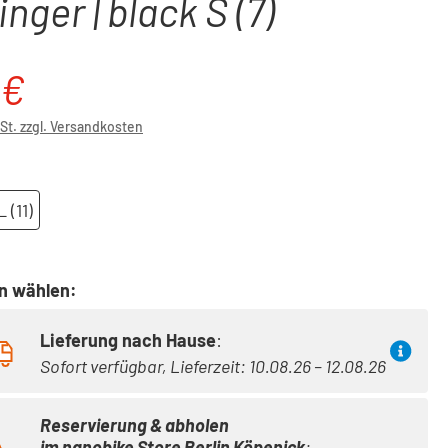
nger | black S (7)
 €
reis:
wSt. zzgl. Versandkosten
ählen
 (11)
on wählen:
Lieferung nach Hause
:
Sofort verfügbar, Lieferzeit: 10.08.26 – 12.08.26
Reservierung & abholen
im
nanobike Store Berlin Köpenick
: