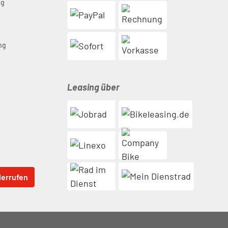
ng
n
ng
Leasing über
derrufen