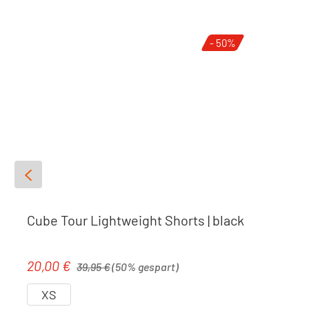
- 50%
Cube Tour Lightweight Shorts | black
Regulärer Preis:
20,00 €
Verkaufspreis:
39,95 €
(50% gespart)
XS