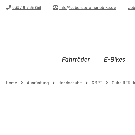
m Hauptinhalt springen
Zur Suche springen
Zur Hauptnavigation springen
030 / 617 95 856
info@cube-store.nanobike.de
Jo
Fahrräder
E-Bikes
Home
Ausrüstung
Handschuhe
CMPT
Cube RFR Ha
Bildergalerie überspringen