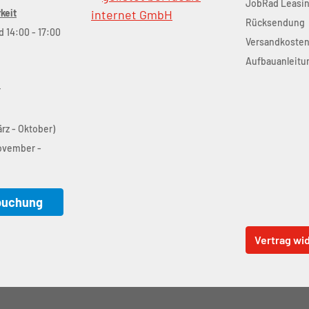
JobRad Leasi
keit
Rücksendung
d 14:00 - 17:00
Versandkoste
Aufbauanleitu
r
ärz - Oktober)
November -
buchung
Vertrag wi