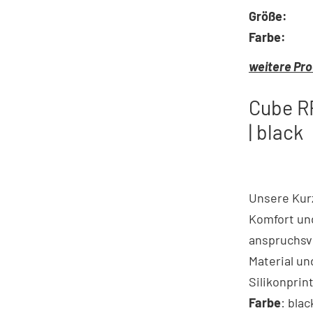
Größe:
Farbe:
weitere Pro
Cube R
| black
Unsere Kur
Komfort und
anspruchsvo
Material u
Silikonprint
Farbe
: blac