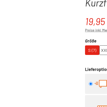
Kurzfi
19,95
Regulärer P
Preise inkl. M
ausw
Größe
S (7)
XXL
Lieferopti