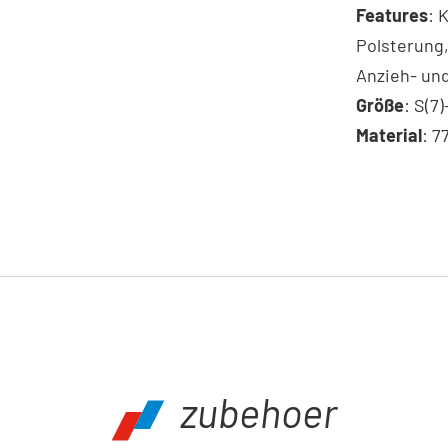
Features
: 
Polsterung,
Anzieh- und
Größe
: S(7)
Material
: 7
zubehoer