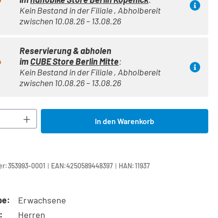
Kein Bestand in der Filiale , Abholbereit
zwischen 10.08.26 – 13.08.26
Reservierung & abholen
im
CUBE Store Berlin Mitte
:
Kein Bestand in der Filiale , Abholbereit
zwischen 10.08.26 – 13.08.26
Anzahl: Gib den gewünschten Wert ein oder 
In den Warenkorb
|
|
r:
353993-0001
EAN:
4250589448397
HAN:
11937
pe:
Erwachsene
:
Herren