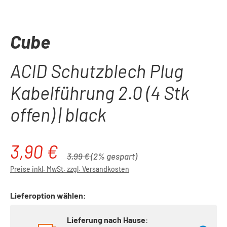
Cube
ACID Schutzblech Plug
Kabelführung 2.0 (4 Stk
offen) | black
3,90 €
Verkaufspreis:
Regulärer Preis:
3,99 €
(2% gespart)
Preise inkl. MwSt. zzgl. Versandkosten
Lieferoption wählen:
Lieferung nach Hause
: