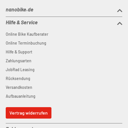
Gewicht
: 7,1 kg
Max. Systemgewicht
nanobike.de
: 30 kg
Max. Fahrergewicht
: 20 kg
Hilfe & Service
Online Bike Kaufberater
Online Terminbuchung
Hilfe & Support
Zahlungsarten
JobRad Leasing
Rücksendung
Versandkosten
Aufbauanleitung
Vertrag widerrufen