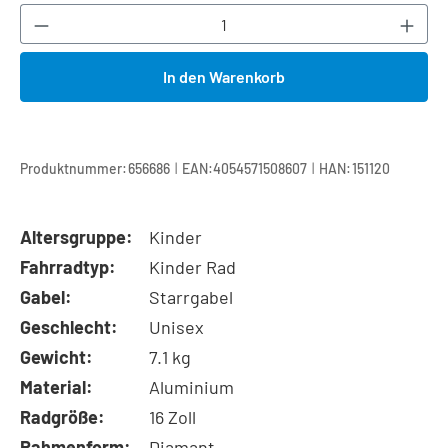
Produkt Anzahl: Gib den gewünschten Wert ei
In den Warenkorb
|
|
Produktnummer:
656686
EAN:
4054571508607
HAN:
151120
Altersgruppe:
Kinder
Fahrradtyp:
Kinder Rad
Gabel:
Starrgabel
Geschlecht:
Unisex
Gewicht:
7.1 kg
Material:
Aluminium
Radgröße:
16 Zoll
Rahmenform:
Diamant