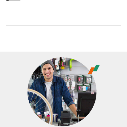
Genau wie unsere Erwachsenenmodelle kommt auch das
Acid 160 als gelungene Kombination aus Fahrspaß und
reaktionsfreudigem Handling daher. Außerdem punktet
es mit hoher Stabilität, Lenkpräzision und Spurtreue.
Dafür garantieren unsere strengen Testverfahren. Die
Kanten des leichten 6061er-Aluminiumrahmens haben wir
sicherheitshalber abgerundet, um das Verletzungsrisiko
zu minimieren, was aber keinerlei Abstriche in Sachen
Robustheit bedeutet. Selbst die teils wilden Fahrmanöver
der Kids steckt dieses Chassis locker weg!
Rahmen
: Aluminium Lite 6061
Größe
: 16"