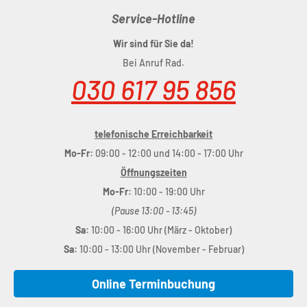
Starrgabel
: Rigid fork
Service-Hotline
Steuersatz
: CUBE A-Headset
Vorbau
: CUBE Aluminium Lite
Wir sind für Sie da!
Lenker
: CUBE Aluminium Lite, 450mm
Bei Anruf Rad.
Griffe
: ACID Kids
030 617 95 856
Bremsanlage
: Alloy V-Brake
Innenlager
: Thun PASO-ML BSA
telefonische Erreichbarkeit
Kurbelgarnitur
: Prowheel A105, 32T, 114mm with
Mo-Fr:
09:00 - 12:00 und 14:00 - 17:00 Uhr
Chainlooper
Öffnungszeiten
Kette
: KMC S1
Mo-Fr:
10:00 - 19:00 Uhr
Laufradsatz
: ACID Pro 21C, 16/16 Spokes
(Pause 13:00 - 13:45)
Reifen
: CUBE, 1.75
Sa:
10:00 - 16:00 Uhr (März - Oktober)
Sattel
: CUBE Kid
Sa:
10:00 - 13:00 Uhr (November - Februar)
Sattelstütze
: CUBE Aluminium Lite
Pedale
: CUBE Kid
Online Terminbuchung
Glocke
: ACID