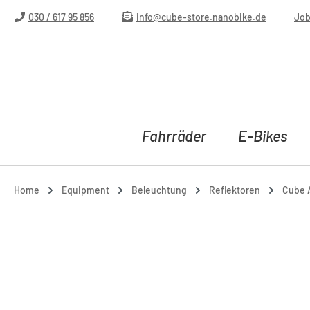
m Hauptinhalt springen
Zur Suche springen
Zur Hauptnavigation springen
030 / 617 95 856
info@cube-store.nanobike.de
Jo
Fahrräder
E-Bikes
Home
Equipment
Beleuchtung
Reflektoren
Cube A
Bildergalerie überspringen