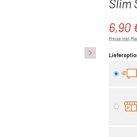
Slim 
6,90 
Verkaufspre
Preise inkl. M
Lieferopti