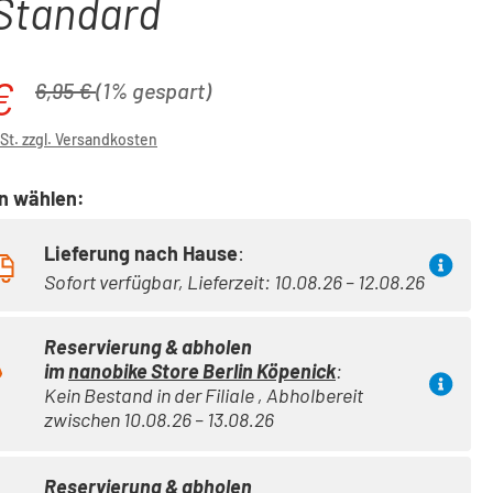
Standard
€
is:
Regulärer Preis:
6,95 €
(1% gespart)
wSt. zzgl. Versandkosten
on wählen:
Lieferung nach Hause
:
Sofort verfügbar, Lieferzeit: 10.08.26 – 12.08.26
Reservierung & abholen
im
nanobike Store Berlin Köpenick
:
Kein Bestand in der Filiale , Abholbereit
zwischen 10.08.26 – 13.08.26
Reservierung & abholen