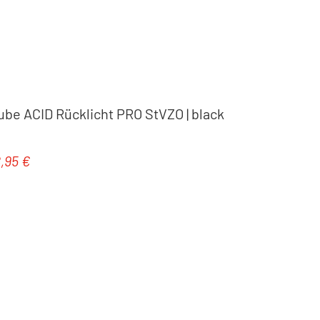
ube ACID Rücklicht PRO StVZO | black
8,95 €
gulärer Preis: