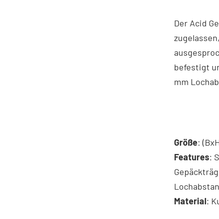
Der Acid Ge
zugelassen,
ausgesproc
befestigt u
mm Lochab
Größe
: (Bx
Features
: 
Gepäckträg
Lochabstan
Material
: K