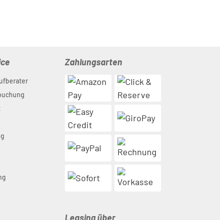
ice
Zahlungsarten
ufberater
nbuchung
t
ng
n
ng
Leasing über