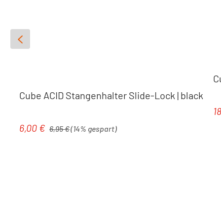
C
Cube ACID Stangenhalter Slide-Lock | black
1
Re
Regulärer Preis:
6,00 €
Verkaufspreis:
6,95 €
(14% gespart)