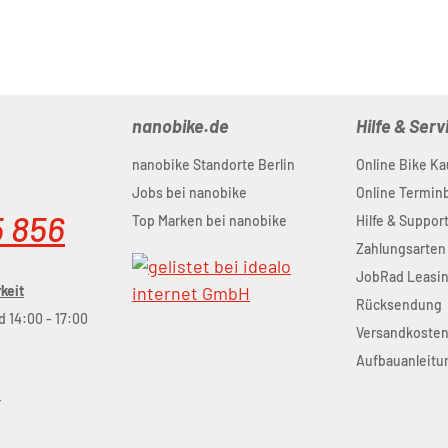
nanobike.de
Hilfe & Serv
nanobike Standorte Berlin
Online Bike Ka
Jobs bei nanobike
Online Termi
5 856
Top Marken bei nanobike
Hilfe & Suppor
Zahlungsarten
JobRad Leasi
keit
Rücksendung
d 14:00 - 17:00
Versandkoste
Aufbauanleitu
r