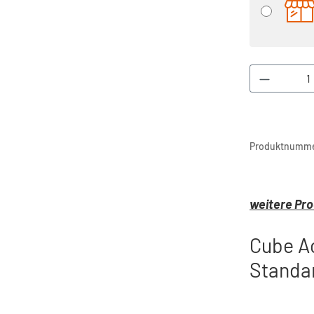
Produkt 
Produktnumme
weitere Pro
Cube Ac
Standa