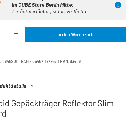
im
CUBE Store Berlin Mitte
:
3 Stück verfügbar, sofort verfügbar
Anzahl: Gib den gewünschten Wert ein oder 
In den Warenkorb
|
|
r:
646201
EAN:
4054571187857
HAN:
93449
duktdetails
id Gepäckträger Reflektor Slim
rd