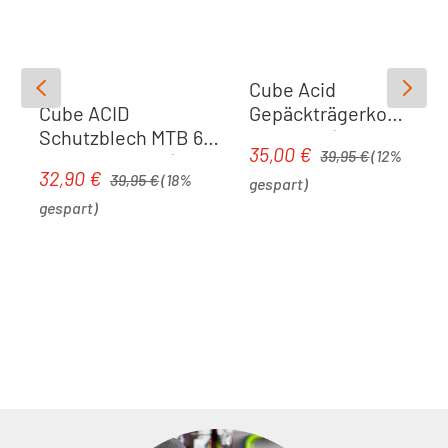
Cube Acid
Gepäckträgerkorb
Cube ACID
20 RILink | black
Schutzblech MTB 60
Regulärer Preis:
35,00 €
Verkaufspreis:
39,95 €
(12%
26 mit Streben | black
Regulärer Preis:
32,90 €
Verkaufspreis:
39,95 €
(18%
gespart)
gespart)