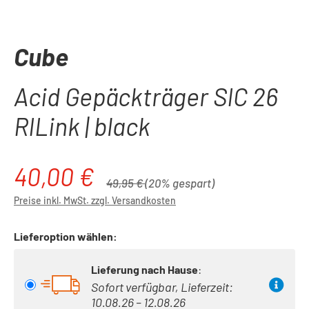
Cube
Acid Gepäckträger SIC 26
RILink | black
40,00 €
Verkaufspreis:
Regulärer Preis:
49,95 €
(20% gespart)
Preise inkl. MwSt. zzgl. Versandkosten
Lieferoption wählen:
Lieferung nach Hause
:
Sofort verfügbar, Lieferzeit:
10.08.26 – 12.08.26