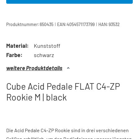
|
|
Produktnummer:
650435
EAN:
4054571173799
HAN:
93532
Material:
Kunststoff
Farbe:
schwarz
weitere Produktdetails
Cube Acid Pedale FLAT C4-ZP
Rookie M | black
Die Acid Pedale C4-ZP Rookie sind in drei verschiedenen
Größen erhältlich, um den Bedürfnissen unserer jüngsten