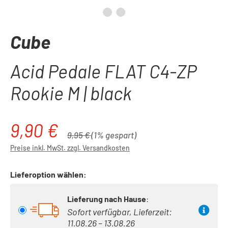
Cube
Acid Pedale FLAT C4-ZP
Rookie M | black
9,90 €
Verkaufspreis:
Regulärer Preis:
9,95 €
(1% gespart)
Preise inkl. MwSt. zzgl. Versandkosten
Lieferoption wählen:
Lieferung nach Hause
:
Sofort verfügbar, Lieferzeit:
11.08.26 – 13.08.26