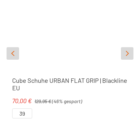
Gewicht
: 329 g
Cube Schuhe URBAN FLAT GRIP | Blackline
EU
Regulärer Preis:
70,00 €
Verkaufspreis:
129,95 €
(46% gespart)
39