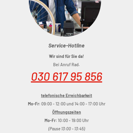
reflektierende Elemente
zum Anschrauben am Rahmen
Schrauben inklusive
Service-Hotline
Material
: TPU
Wir sind für Sie da!
Maße
: (LxBxH) 28 x 3 x 11 cm
Bei Anruf Rad.
030 617 95 856
Volumen
: 0,6 Liter
telefonische Erreichbarkeit
Mo-Fr:
09:00 - 12:00 und 14:00 - 17:00 Uhr
Öffnungszeiten
Mo-Fr:
10:00 - 19:00 Uhr
(Pause 13:00 - 13:45)