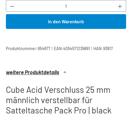
Produkt Anzahl: Gib den gewünschten Wert ei
In den Warenkorb
|
|
Produktnummer:
654677
EAN:
4054571239891
HAN:
93917
weitere Produktdetails
Cube Acid Verschluss 25 mm
männlich verstellbar für
Satteltasche Pack Pro | black