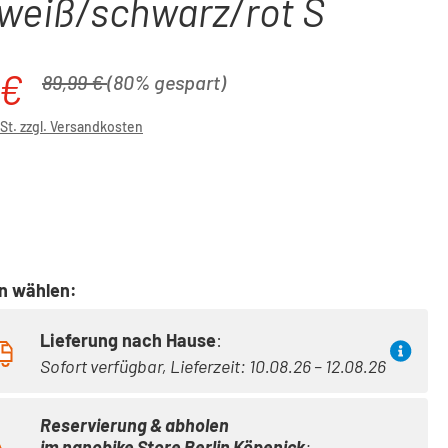
weiß/schwarz/rot S
 €
is:
Regulärer Preis:
89,99 €
(80% gespart)
wSt. zzgl. Versandkosten
ählen
on wählen:
Lieferung nach Hause
:
Sofort verfügbar, Lieferzeit: 10.08.26 – 12.08.26
Reservierung & abholen
im
nanobike Store Berlin Köpenick
: