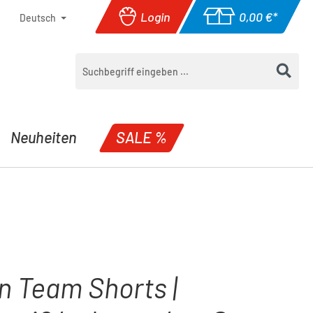
Login
0,00 €*
Deutsch
Warenkorb enthäl
Neuheiten
SALE %
n Team Shorts |