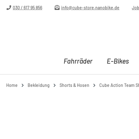
m Hauptinhalt springen
Zur Suche springen
Zur Hauptnavigation springen
030 / 617 95 856
info@cube-store.nanobike.de
Jo
Fahrräder
E-Bikes
Home
Bekleidung
Shorts & Hosen
Cube Action Team Sh
Bildergalerie überspringen