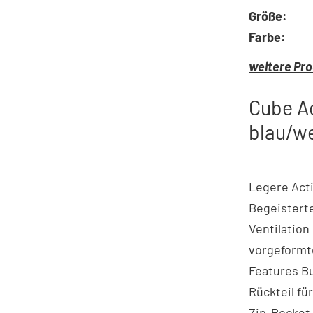
Größe:
Farbe:
weitere Pro
Cube Ac
blau/w
Legere Acti
Begeisterte
Ventilation
vorgeformt
Features Bu
Rückteil fü
Zip-Pocket 