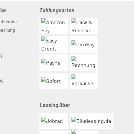
ice
Zahlungsarten
ufberater
nbuchung
t
ng
n
ng
Leasing über