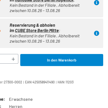
Kein Bestand in der Filiale , Abholbereit
zwischen 10.08.26 – 13.08.26
Reservierung & abholen
im
CUBE Store Berlin Mitte
:
Kein Bestand in der Filiale , Abholbereit
zwischen 10.08.26 – 13.08.26
Anzahl: Gib den gewünschten Wert ein oder 
In den Warenkorb
|
|
r:
27300-0002
EAN:
4250589411490
HAN:
11203
pe:
Erwachsene
:
Herren