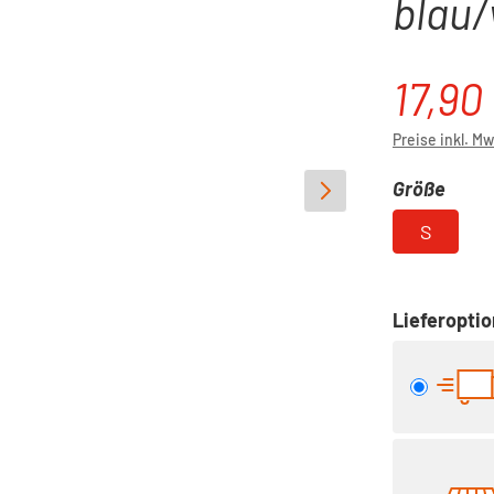
blau/
17,90
Verkaufspre
Preise inkl. M
ausw
Größe
S
Lieferopti