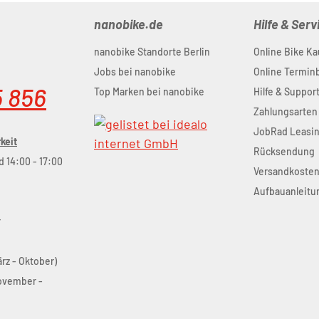
nanobike.de
Hilfe & Serv
nanobike Standorte Berlin
Online Bike Ka
Jobs bei nanobike
Online Termi
5 856
Top Marken bei nanobike
Hilfe & Suppor
Zahlungsarten
JobRad Leasi
keit
Rücksendung
d 14:00 - 17:00
Versandkoste
Aufbauanleitu
r
ärz - Oktober)
November -