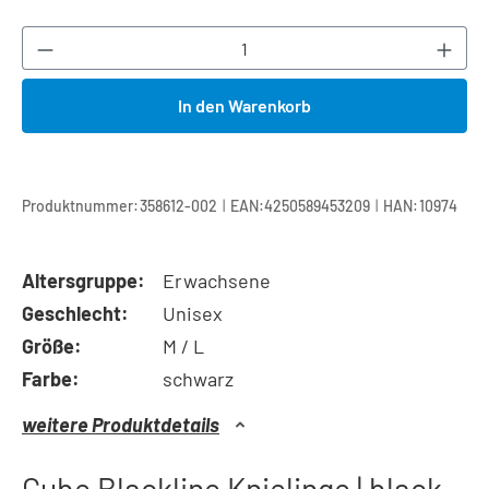
Produkt Anzahl: Gib den gewünschten Wert ei
In den Warenkorb
|
|
Produktnummer:
358612-002
EAN:
4250589453209
HAN:
10974
Altersgruppe:
Erwachsene
Geschlecht:
Unisex
Größe:
M / L
Farbe:
schwarz
weitere Produktdetails
Cube Blackline Knielinge | black