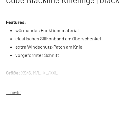
Features
:
wärmendes Funktionsmaterial
elastisches Silikonband am Oberschenkel
extra Windschutz-Patch am Knie
vorgeformter Schnitt
Größe:
XS/S, M/L, XL/XXL
Farbe:
black
Material:
57% Polyester, 34% Polyester, 9% Elastan
... mehr