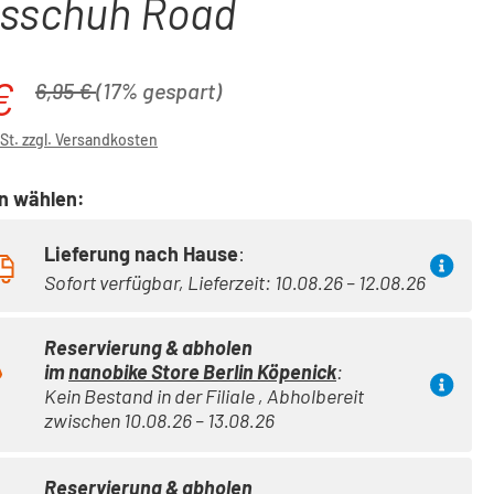
sschuh Road
€
is:
Regulärer Preis:
6,95 €
(17% gespart)
wSt. zzgl. Versandkosten
on wählen:
Lieferung nach Hause
:
Sofort verfügbar, Lieferzeit: 10.08.26 – 12.08.26
Reservierung & abholen
im
nanobike Store Berlin Köpenick
:
Kein Bestand in der Filiale , Abholbereit
zwischen 10.08.26 – 13.08.26
Reservierung & abholen