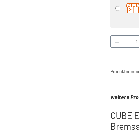
Produkt 
Produktnumme
weitere Pro
CUBE Er
Bremss