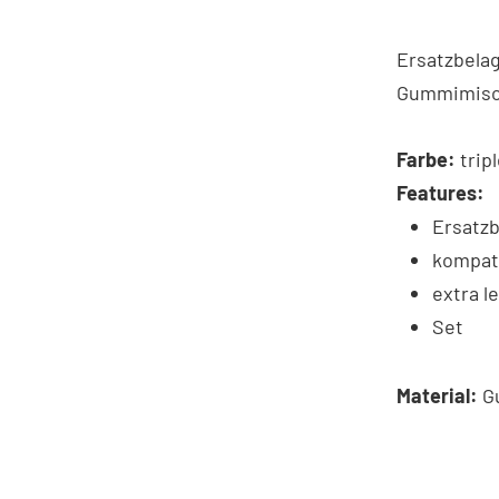
Ersatzbelag
Gummimisch
Farbe:
tripl
Features:
Ersatzb
kompati
extra l
Set
Material:
G