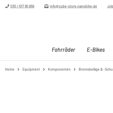
m Hauptinhalt springen
Zur Suche springen
Zur Hauptnavigation springen
030 / 617 95 856
info@cube-store.nanobike.de
Jo
Fahrräder
E-Bikes
Home
Equipment
Komponenten
Bremsbeläge & -Sch
Bildergalerie überspringen