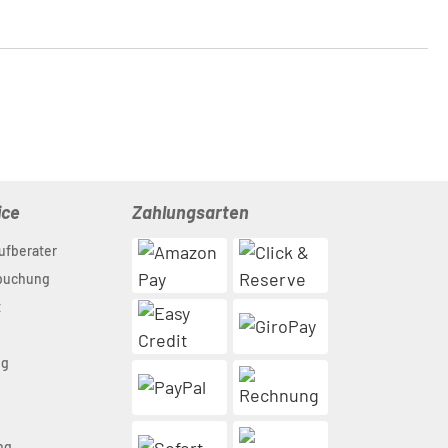
ice
Zahlungsarten
ufberater
nbuchung
t
ng
n
ng