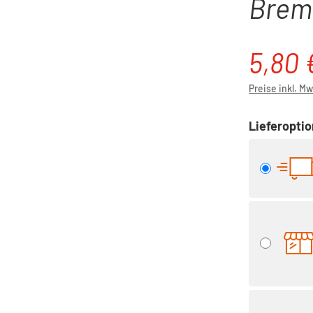
Brem
5,80 
Verkaufspre
Preise inkl. M
Lieferopti