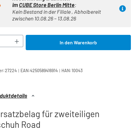
im
CUBE Store Berlin Mitte
:
Kein Bestand in der Filiale , Abholbereit
zwischen 10.08.26 – 13.08.26
Anzahl: Gib den gewünschten Wert ein oder 
In den Warenkorb
|
|
r:
27224
EAN:
4250589416914
HAN:
10043
duktdetails
satzbelag für zweiteiligen
chuh Road