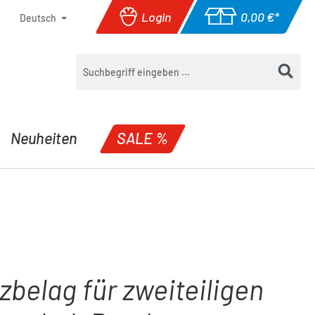
Login
0,00 €*
Deutsch
Warenkorb enthäl
Neuheiten
SALE %
zbelag für zweiteiligen