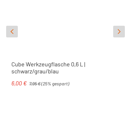
Cube Werkzeugflasche 0,6 L |
schwarz/grau/blau
Regulärer Preis:
6,00 €
Verkaufspreis:
7,95 €
(25% gespart)