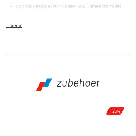
optimal geeignet für Kinder- und Damenfahrräder
sowie kleine Rahmengrößen
... mehr
Material
: Aluminium
Gewicht
: 37 g
zubehoer
Produktgalerie überspringen
- 25%