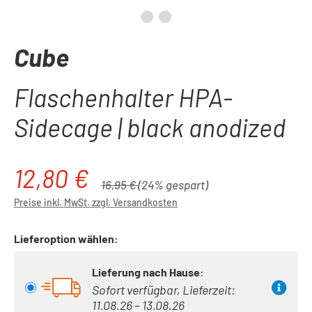
Cube
Flaschenhalter HPA-
Sidecage | black anodized
12,80 €
Verkaufspreis:
Regulärer Preis:
16,95 €
(24% gespart)
Preise inkl. MwSt. zzgl. Versandkosten
Lieferoption wählen:
Lieferung nach Hause
:
Sofort verfügbar, Lieferzeit:
11.08.26 – 13.08.26