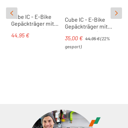
Cube IC - E-Bike
Cube IC - E-Bike
Gepäckträger mit
Gepäckträger mit
Federklappe | grey
Federklappe |
44,95 €
Regulärer Preis:
Regulärer Preis:
35,00 €
Verkaufspreis:
44,95 €
(22%
schwarz
gespart)