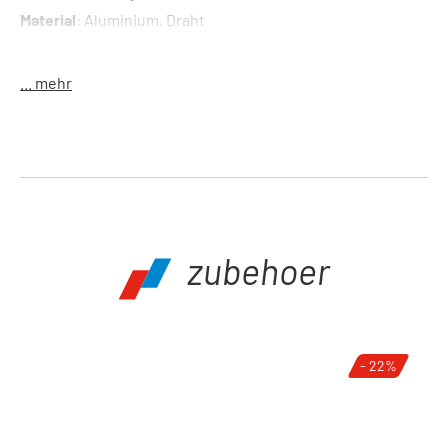
Material
: Aluminium, Draht
... mehr
zubehoer
Produktgalerie überspringen
- 22%