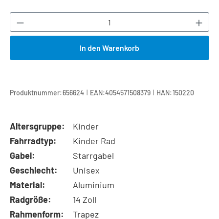
Produkt Anzahl: Gib den gewünschten Wert ei
In den Warenkorb
|
|
Produktnummer:
656624
EAN:
4054571508379
HAN:
150220
Altersgruppe:
Kinder
Fahrradtyp:
Kinder Rad
Gabel:
Starrgabel
Geschlecht:
Unisex
Material:
Aluminium
Radgröße:
14 Zoll
Rahmenform:
Trapez