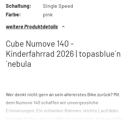
Schaltung:
Single Speed
Farbe:
pink
weitere Produktdetails
Cube Numove 140 -
Kinderfahrrad 2026 | topasblue´n
´nebula
Wer denkt nicht gern an sein allererstes Bike zurück? Mit
dem Numove 140 schaffen wir unvergessliche
Erinnerungen: Ein schlanker Rahmen, leichte Laufräder,
schmale Reifen und sorgfältig ausgesuchte, kindgerechte
Komponenten und Kontaktpunkte machen ambitionierten