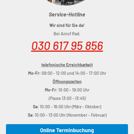
Service-Hotline
Wir sind für Sie da!
Bei Anruf Rad.
Rahmen
: Aluminium Lite 6061
030 617 95 856
Größe
: 14"
Gabel
: Aluminium Lite 6061
Steuersatz
: CUBE
telefonische Erreichbarkeit
Vorbau
: CUBE Aluminium Lite
Mo-Fr:
09:00 - 12:00 und 14:00 - 17:00 Uhr
Lenker
: CUBE KIDS 450mm, Ø16mm
Öffnungszeiten
Griffe
: Natural Fit Kids 16.0
Mo-Fr:
10:00 - 19:00 Uhr
Bremsanlage
: Alloy V-Brake
(Pause 13:00 - 13:45)
Kurbelgarnitur
: ACID Numove 25T, 84mm, narrow Q-factor
Sa:
10:00 - 16:00 Uhr (März - Oktober)
Innenlager
: Thun Shorty-ML Sl, Square, 68mm BB Width
Sa:
10:00 - 13:00 Uhr (November - Februar)
Kette
: KMC HV500
Kettenschutz
: Acid
Online Terminbuchung