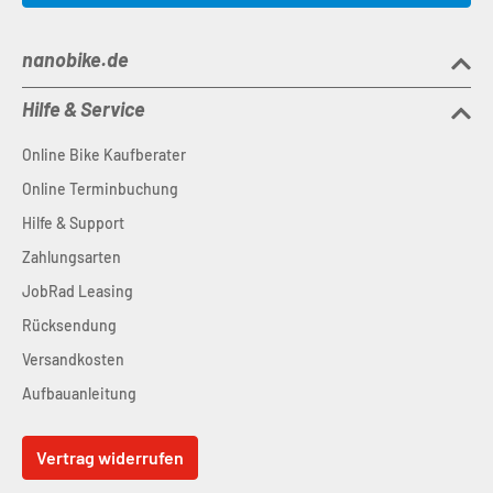
Laufradsatz
: ACID Pro C2000, 16/16 Spokes, Singlespeed
16T
nanobike.de
Reifen
: Schwalbe Smart Sam, 14 x 1.5
Sattel
: CUBE Kid incl. Seatpost
Hilfe & Service
Gewicht
: 5.2 kg
Online Bike Kaufberater
Max. Fahrergewicht
: 20 kg
Online Terminbuchung
Hilfe & Support
Zahlungsarten
JobRad Leasing
Rücksendung
Versandkosten
Aufbauanleitung
Vertrag widerrufen