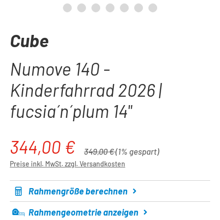
Cube
Numove 140 -
Kinderfahrrad 2026 |
fucsia´n´plum 14"
344,00 €
Verkaufspreis:
Regulärer Preis:
349,00 €
(1% gespart)
Preise inkl. MwSt. zzgl. Versandkosten
Rahmengröße berechnen
Rahmengeometrie anzeigen