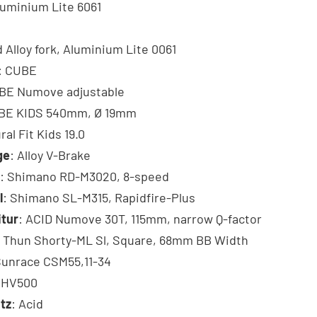
luminium Lite 6061
d Alloy fork, Aluminium Lite 0061
: CUBE
UBE Numove adjustable
UBE KIDS 540mm, Ø 19mm
ral Fit Kids 19.0
ge
: Alloy V-Brake
: Shimano RD-M3020, 8-speed
l
: Shimano SL-M315, Rapidfire-Plus
itur
: ACID Numove 30T, 115mm, narrow Q-factor
: Thun Shorty-ML Sl, Square, 68mm BB Width
Sunrace CSM55,11-34
 HV500
tz
: Acid