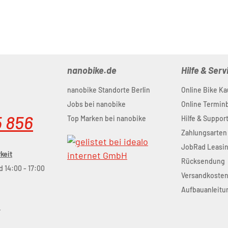
nanobike.de
Hilfe & Serv
nanobike Standorte Berlin
Online Bike Ka
Jobs bei nanobike
Online Termi
5 856
Top Marken bei nanobike
Hilfe & Suppor
Zahlungsarten
JobRad Leasi
keit
Rücksendung
d 14:00 - 17:00
Versandkoste
Aufbauanleitu
r