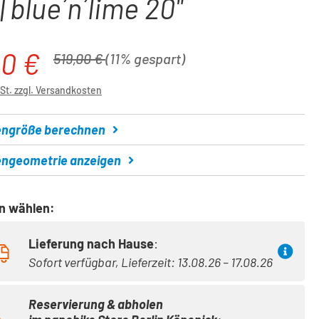
| blue´n´lime 20"
00 €
is:
Regulärer Preis:
519,00 €
(11% gespart)
wSt. zzgl. Versandkosten
ngröße berechnen
ngeometrie anzeigen
on wählen:
Lieferung nach Hause
:
Sofort verfügbar, Lieferzeit: 13.08.26 – 17.08.26
Reservierung & abholen