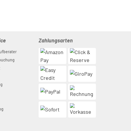
ice
Zahlungsarten
ufberater
nbuchung
t
ng
n
ng