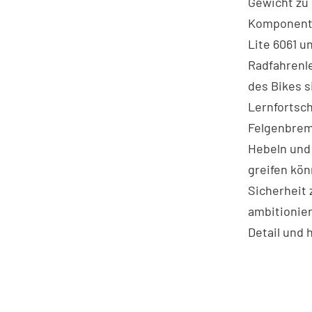
Gewicht zu 
Komponente
Lite 6061 u
Radfahrenl
des Bikes s
Lernfortsch
Felgenbrem
Hebeln und 
greifen kön
Sicherheit 
ambitionier
Detail und 