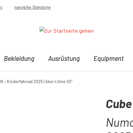
bs
nanobike Standorte
Bekleidung
Ausrüstung
Equipment
- Kinderfahrrad 2025 | blue´n´lime 20"
Cube
Numov