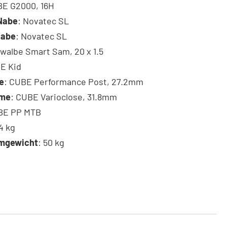
BE G2000, 16H
Nabe
: Novatec SL
Nabe
: Novatec SL
hwalbe Smart Sam, 20 x 1.5
E Kid
e
: CUBE Performance Post, 27.2mm
mme
: CUBE Varioclose, 31.8mm
BE PP MTB
.4 kg
emgewicht
: 50 kg