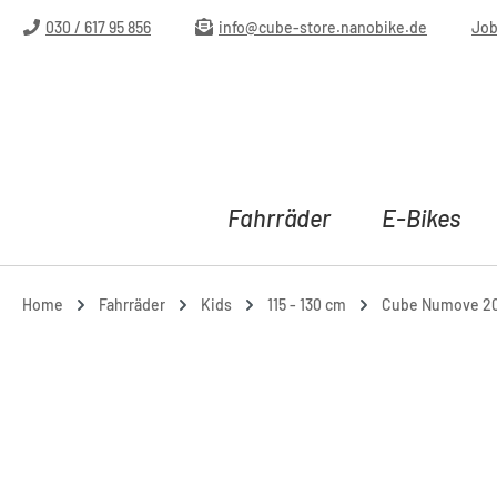
m Hauptinhalt springen
Zur Suche springen
Zur Hauptnavigation springen
030 / 617 95 856
info@cube-store.nanobike.de
Jo
Fahrräder
E-Bikes
Home
Fahrräder
Kids
115 - 130 cm
Cube Numove 200 
Bildergalerie überspringen