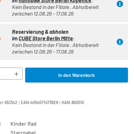
im
nanobike Store Berlin Köpenick
:
Kein Bestand in der Filiale , Abholbereit
zwischen 12.08.26 – 17.08.26
Reservierung & abholen
im
CUBE Store Berlin Mitte
:
Kein Bestand in der Filiale , Abholbereit
zwischen 12.08.26 – 17.08.26
Anzahl: Gib den gewünschten Wert ein oder 
In den Warenkorb
|
|
r:
651342
EAN:
4054571473929
HAN:
850510
:
Kinder Rad
Starrgabel