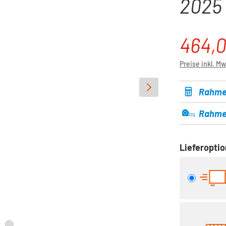
2025 
464,
Verkaufspre
Preise inkl. M
Rahme
Rahme
Lieferopti