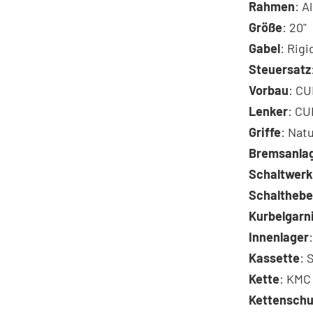
Rahmen
: A
Größe
: 20"
Gabel
: Rigi
Steuersatz
Vorbau
: C
Lenker
: C
Griffe
: Natu
Bremsanla
Schaltwerk
Schalthebe
Kurbelgarn
Innenlager
Kassette
: 
Kette
: KMC
Kettenschu