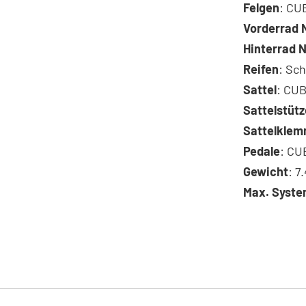
Felgen
: CU
Vorderrad 
Hinterrad 
Reifen
: Sc
Sattel
: CUB
Sattelstütz
Sattelkle
Pedale
: CU
Gewicht
: 7
Max. Syst