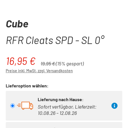
Cube
RFR Cleats SPD - SL 0°
16,95 €
Verkaufspreis:
Regulärer Preis:
19,95 €
(15% gespart)
Preise inkl. MwSt. zzgl. Versandkosten
Lieferoption wählen:
Lieferung nach Hause
:
Sofort verfügbar, Lieferzeit:
10.08.26 – 12.08.26