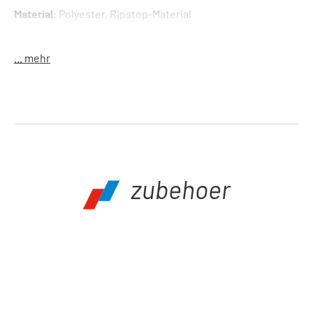
Material
: Polyester, Ripstop-Material
Gewicht
: 52 g
... mehr
zubehoer
Produktgalerie überspringen