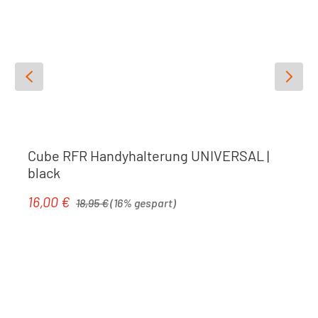
Cube RFR Handyhalterung UNIVERSAL |
black
Regulärer Preis:
16,00 €
Verkaufspreis:
18,95 €
(16% gespart)