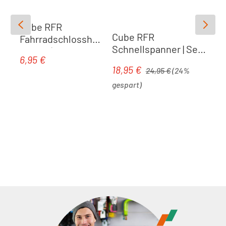
Cube RFR
Cube RFR
Fahrradschlosshal
Schnellspanner | Set
terung | schwarz
6,95 €
Regulärer Preis:
mit Diebstahlschutz
Regulärer Preis:
18,95 €
Verkaufspreis:
24,95 €
(24%
gespart)