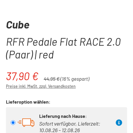
Cube
RFR Pedale Flat RACE 2.0
(Paar) | red
37,90 €
Verkaufspreis:
Regulärer Preis:
44,95 €
(16% gespart)
Preise inkl. MwSt. zzgl. Versandkosten
Lieferoption wählen:
Lieferung nach Hause
:
Sofort verfügbar, Lieferzeit:
10.08.26 – 12.08.26