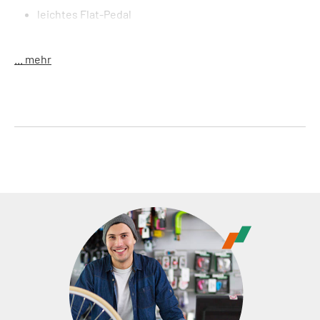
leichtes Flat-Pedal
niedriges Profil
austauschbare Pins
... mehr
Industrielager
LSL-Bushing
Größe
:
(LxB) 122 x 98 mm
Material
:
Aluminium
Gewicht
:
326 g