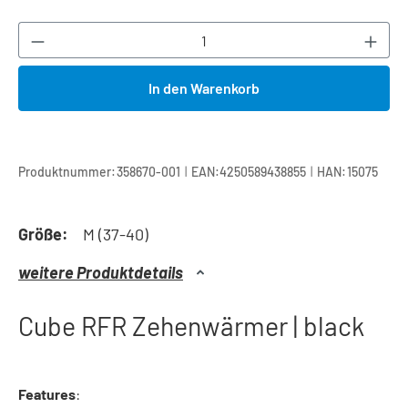
Produkt Anzahl: Gib den gewünschten Wert ei
In den Warenkorb
|
|
Produktnummer:
358670-001
EAN:
4250589438855
HAN:
15075
Größe:
M (37-40)
weitere Produktdetails
Cube RFR Zehenwärmer | black
Features
: