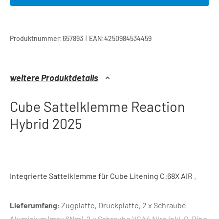
|
Produktnummer:
657893
EAN:
4250984534459
weitere Produktdetails
Cube Sattelklemme Reaction
Hybrid 2025
Integrierte Sattelklemme für Cube Litening C:68X AIR .
Lieferumfang
: Zugplatte, Druckplatte, 2 x Schraube
Aluminium (max 6Nm), 2 x Schraube VGA4 Niro inkl. O-Ring