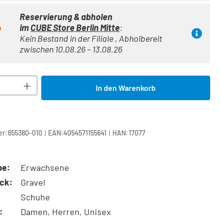
Reservierung & abholen
im
CUBE Store Berlin Mitte
:
Kein Bestand in der Filiale , Abholbereit
zwischen 10.08.26 – 13.08.26
Anzahl: Gib den gewünschten Wert ein oder 
In den Warenkorb
|
|
r:
655380-010
EAN:
4054571155641
HAN:
17077
pe:
Erwachsene
ck:
Gravel
Schuhe
:
Damen, Herren, Unisex