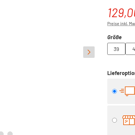
129,0
Verkaufspre
Preise inkl. M
ausw
Größe
39
4
Lieferopti