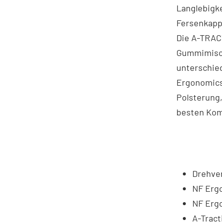
Langlebigk
Fersenkapp
Die A-TRAC
Gummimisch
unterschie
Ergonomics
Polsterung,
besten Kom
Drehve
NF Erg
NF Erg
A-Trac