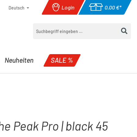
Login
0,00 €*
Deutsch
Warenkorb enthäl
Neuheiten
SALE %
e Peak Pro | black 45