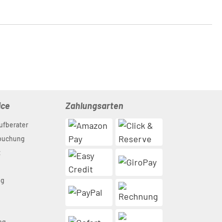
ice
Zahlungsarten
ufberater
nbuchung
t
ng
n
ng