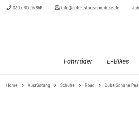
m Hauptinhalt springen
Zur Suche springen
Zur Hauptnavigation springen
030 / 617 95 856
info@cube-store.nanobike.de
Jo
Fahrräder
E-Bikes
Home
Ausrüstung
Schuhe
Road
Cube Schuhe Peak 
Bildergalerie überspringen