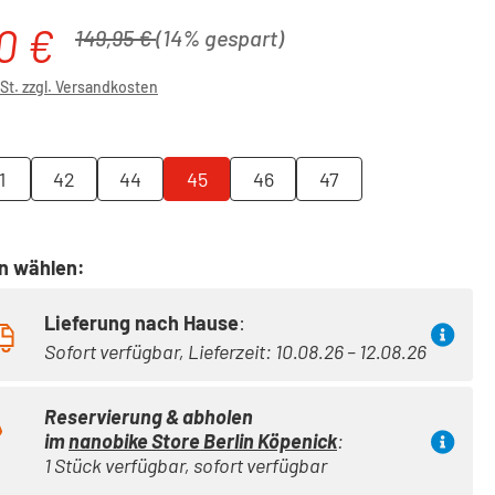
0 €
is:
Regulärer Preis:
149,95 €
(14% gespart)
wSt. zzgl. Versandkosten
ählen
1
42
44
45
46
47
on wählen:
Lieferung nach Hause
:
Sofort verfügbar, Lieferzeit: 10.08.26 – 12.08.26
Reservierung & abholen
im
nanobike Store Berlin Köpenick
:
1 Stück verfügbar, sofort verfügbar