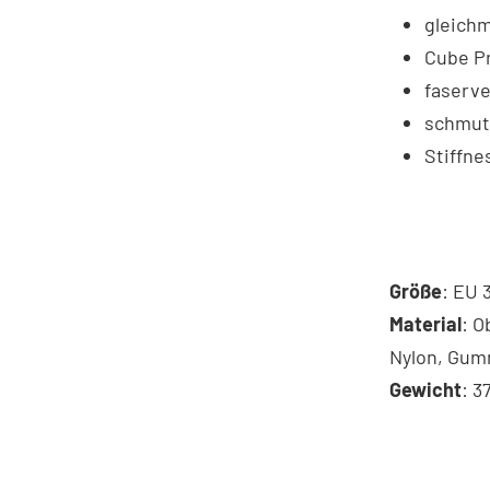
gleich
Cube Pr
faserve
schmut
Stiffne
Größe
: EU 
Material
: O
Nylon, Gum
Gewicht
: 3