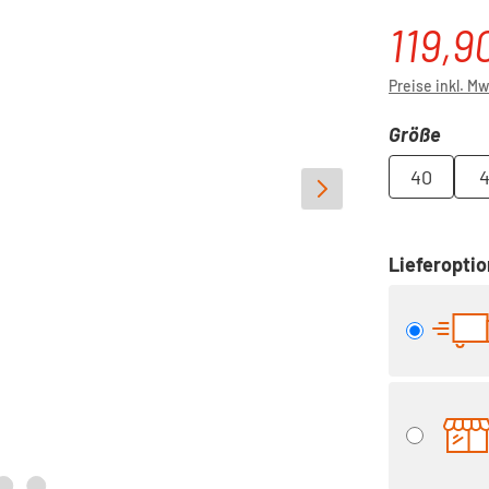
119,9
Verkaufspre
Preise inkl. M
ausw
Größe
40
4
Lieferopti