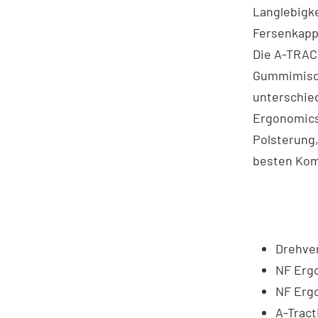
Langlebigk
Fersenkapp
Die A-TRAC
Gummimisch
unterschie
Ergonomics
Polsterung,
besten Kom
Drehve
NF Erg
NF Erg
A-Trac