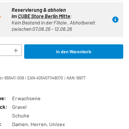
Reservierung & abholen
im
CUBE Store Berlin Mitte
:
Kein Bestand in der Filiale , Abholbereit
zwischen 07.08.26 – 12.08.26
Anzahl: Gib den gewünschten Wert ein oder 
In den Warenkorb
|
|
r:
655411-008
EAN:
4054571148070
HAN:
16977
pe:
Erwachsene
ck:
Gravel
Schuhe
:
Damen, Herren, Unisex