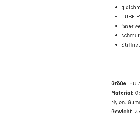
gleich
CUBE P
faserve
schmut
Stiffne
Größe
: EU 
Material
: O
Nylon, Gum
Gewicht
: 3