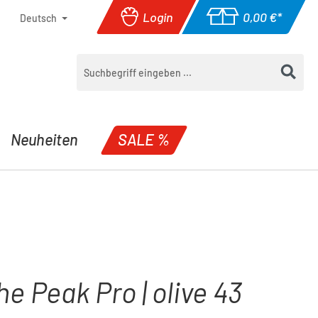
Login
0,00 €*
Deutsch
Warenkorb enthäl
Neuheiten
SALE %
e Peak Pro | olive 43