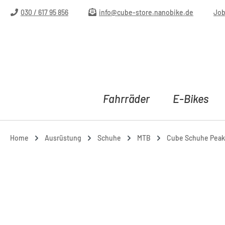
m Hauptinhalt springen
Zur Suche springen
Zur Hauptnavigation springen
030 / 617 95 856
info@cube-store.nanobike.de
Jo
Fahrräder
E-Bikes
Home
Ausrüstung
Schuhe
MTB
Cube Schuhe Peak P
Bildergalerie überspringen