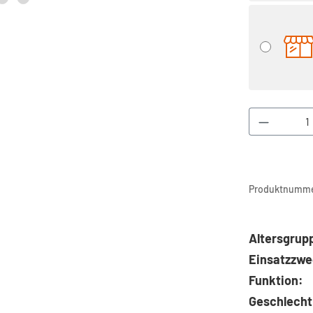
Produkt 
Produktnumme
Altersgrup
Einsatzzwe
Funktion:
Geschlecht