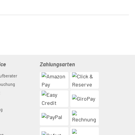
ice
Zahlungsarten
ufberater
nbuchung
t
ng
n
ng