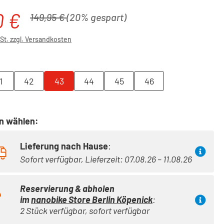
0 €
is:
Regulärer Preis:
149,95 €
(20% gespart)
wSt. zzgl. Versandkosten
ählen
1
42
43
44
45
46
on wählen:
Lieferung nach Hause
:
Sofort verfügbar, Lieferzeit: 07.08.26 – 11.08.26
Reservierung & abholen
im
nanobike Store Berlin Köpenick
:
2 Stück verfügbar, sofort verfügbar