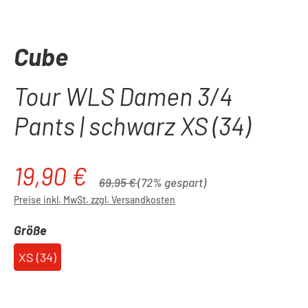
Cube
Tour WLS Damen 3/4
Pants | schwarz XS (34)
19,90 €
Verkaufspreis:
Regulärer Preis:
69,95 €
(72% gespart)
Preise inkl. MwSt. zzgl. Versandkosten
auswählen
Größe
XS (34)