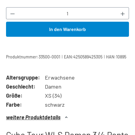
Produkt Anzahl: Gib den gewünschten Wert ei
In den Warenkorb
|
|
Produktnummer:
33500-0001
EAN:
4250589425305
HAN:
10895
Altersgruppe:
Erwachsene
Geschlecht:
Damen
Größe:
XS (34)
Farbe:
schwarz
weitere Produktdetails
Cube Tour WLS Damen 3/4 Pants