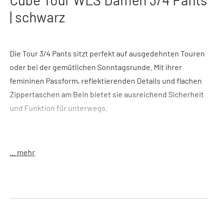
| schwarz
Die Tour 3/4 Pants sitzt perfekt auf ausgedehnten Touren
oder bei der gemütlichen Sonntagsrunde. Mit ihrer
femininen Passform, reflektierenden Details und flachen
Zippertaschen am Bein bietet sie ausreichend Sicherheit
und Funktion für unterwegs.
Features:
Schmal geschnittene 3/4 Hose aus bequemem
Stretchmaterial, komfortabler Bund durch seitlichen
... mehr
Elastikeinsatz, reflektierender Druck hinten, 2
Eingrifftaschen vorne, 2 Seitentaschen mit
Reißverschluss
Größen:
XS-XXL
Farbe:
schwarz