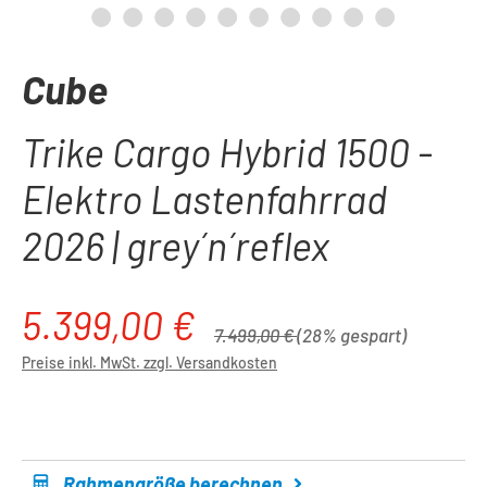
Cube
Trike Cargo Hybrid 1500 -
Elektro Lastenfahrrad
2026 | grey´n´reflex
5.399,00 €
Verkaufspreis:
Regulärer Preis:
7.499,00 €
(28% gespart)
Preise inkl. MwSt. zzgl. Versandkosten
Rahmengröße berechnen