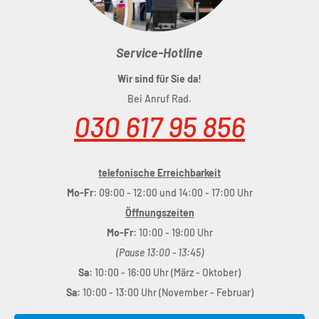
fahren lassen. Die leichte und robuste Cargobox am Heck
ist wasserdicht und kann abgesperrt werden – perfekt für
Service-Hotline
den flexiblen Transport sämtlicher Lasten bis zu einem
Gewicht von 50 kg. Im Hauptrahmen haben wir weiteren
Wir sind für Sie da!
Stauraum integriert und es kann ein Front-Gepäckträger
Bei Anruf Rad.
nachgerüstet werden. Und weil wir den Radstand kurz,
030 617 95 856
den Wendekreis eng und das allgemeine Handling intuitiv
gestaltet haben, hast du mit deiner Ladung in der City
telefonische Erreichbarkeit
immer die Nase vorn, beim Fahren ebenso wie beim
Mo-Fr:
09:00 - 12:00 und 14:00 - 17:00 Uhr
Parken. So sieht die Zukunft doch gleich viel besser aus,
Öffnungszeiten
oder?
Mo-Fr:
10:00 - 19:00 Uhr
(Pause 13:00 - 13:45)
Sa:
10:00 - 16:00 Uhr (März - Oktober)
Sa:
10:00 - 13:00 Uhr (November - Februar)
Rahmen
: Aluminum Trike family hybrid frame