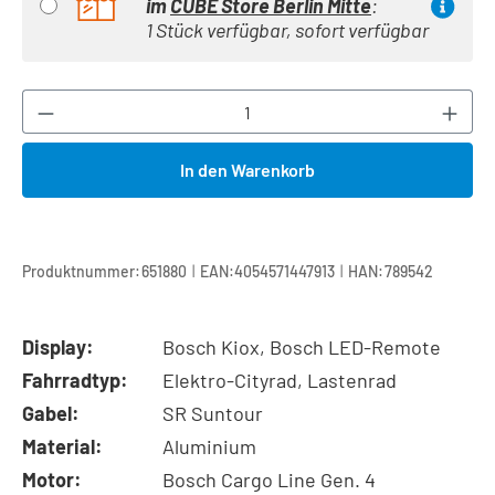
im
CUBE Store Berlin Mitte
:
1 Stück verfügbar, sofort verfügbar
Produkt Anzahl: Gib den gewünschten Wert ei
In den Warenkorb
|
|
Produktnummer:
651880
EAN:
4054571447913
HAN:
789542
Display:
Bosch Kiox, Bosch LED-Remote
Fahrradtyp:
Elektro-Cityrad, Lastenrad
Gabel:
SR Suntour
Material:
Aluminium
Motor:
Bosch Cargo Line Gen. 4