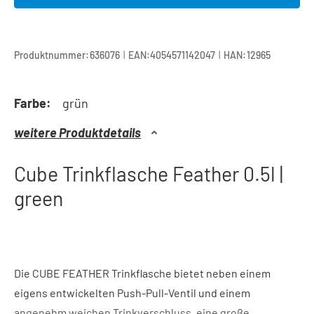
|
|
Produktnummer:
636076
EAN:
4054571142047
HAN:
12965
Farbe:
grün
weitere Produktdetails
Cube Trinkflasche Feather 0.5l |
green
Die CUBE FEATHER Trinkflasche bietet neben einem
eigens entwickelten Push-Pull-Ventil und einem
angenehm weichen Trinkverschluss, eine große