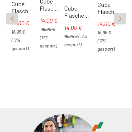
Cube
Cube
Cube
Cube
Flasch
Flasche
Flasche
Flaschenh
enhalt
nhalter
nhalter
14,00 €
Verkaufspreis:
alter HPP
er HPP
Regulärer Preis:
Regulärer 
14,00 €
Verkaufspreis:
14,00 €
Verkaufspreis:
HPP |
HPP |
Regulärer Preis:
14,00 €
Verkaufspreis:
Regulärer Preis:
Right-
matt |
16,90 €
matt
16,95 €
matt
16,95 €
Hand
black n
16,95 €
(17%
(17%
black n
black n
(17%
(17%
Sidecage |
white
gespart)
gespart)
glossy
classic
gespart)
gespart)
black n
black
green
white