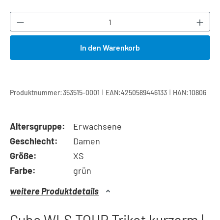
Produkt Anzahl: Gib den gewünschten Wert ei
In den Warenkorb
|
|
Produktnummer:
353515-0001
EAN:
4250589446133
HAN:
10806
Altersgruppe:
Erwachsene
Geschlecht:
Damen
Größe:
XS
Farbe:
grün
weitere Produktdetails
Cube WLS TOUR Trikot kurzarm |