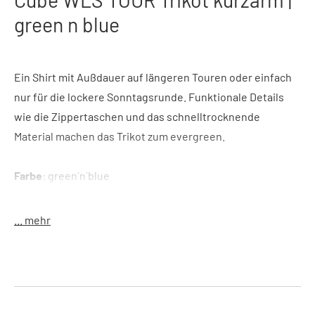
green n blue
Ein Shirt mit Außdauer auf längeren Touren oder einfach
nur für die lockere Sonntagsrunde. Funktionale Details
wie die Zippertaschen und das schnelltrocknende
Material machen das Trikot zum evergreen.
Farbe
: green´n´blue
Features
: Tailliertes Trikot mit kurzem Reißverschluss
vorne, Belüftung unter den Armen, 2 Zippertaschen im
... mehr
Rücken
Größe
: XS-XXXL
Material
: 100% Polyester