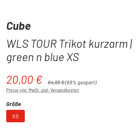
Cube
WLS TOUR Trikot kurzarm |
green n blue XS
20,00 €
Verkaufspreis:
Regulärer Preis:
64,95 €
(69% gespart)
Preise inkl. MwSt. zzgl. Versandkosten
auswählen
Größe
XS