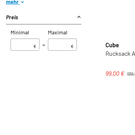
mehr
Preis
Minimal
Maximal
Cube
–
€
€
Rucksack AT
Regul
99,00 €
Verkaufspre
139,