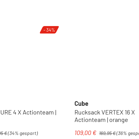
- 34%
Cube
URE 4 X Actionteam |
Rucksack VERTEX 16 X
Actionteam | orange
ärer Preis:
Regulärer Preis:
109,00 €
is:
Verkaufspreis:
95 €
(34% gespart)
169,95 €
(36% gesp