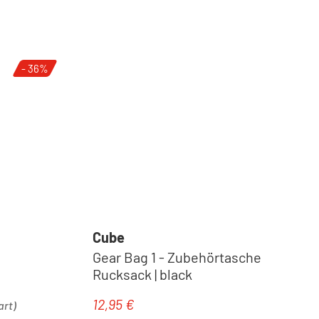
- 36%
Cube
Gear Bag 1 - Zubehörtasche
Rucksack | black
12,95 €
Regulärer Preis:
art)