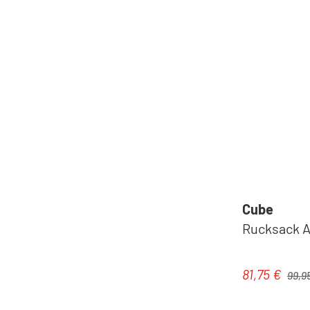
Cube
Rucksack AT
Regulä
81,75 €
Verkaufspre
99,9