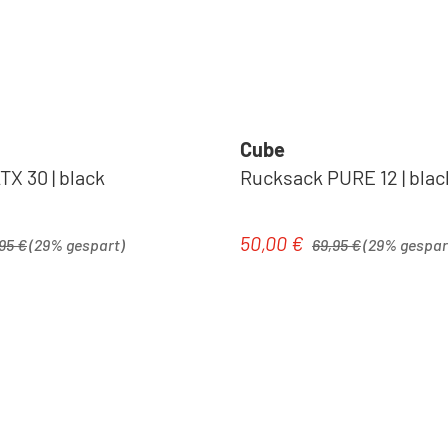
Cube
X 30 | black
Rucksack PURE 12 | blac
ärer Preis:
Regulärer Preis:
50,00 €
is:
Verkaufspreis:
95 €
(29% gespart)
69,95 €
(29% gespar