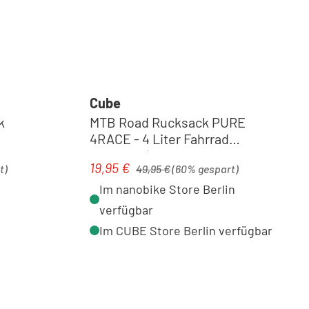
Cube
k
MTB Road Rucksack PURE
4RACE - 4 Liter Fahrrad
Rucksack| red
Regulärer Preis:
19,95 €
Verkaufspreis:
t)
49,95 €
(60% gespart)
Im nanobike Store Berlin
verfügbar
Im CUBE Store Berlin verfügbar