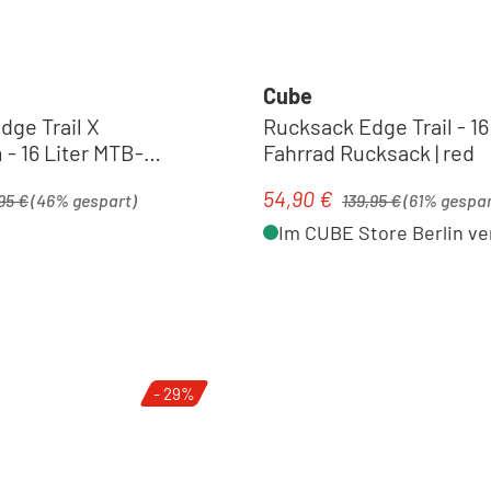
Cube
dge Trail X
Rucksack Edge Trail - 16
- 16 Liter MTB-
Fahrrad Rucksack | red
 actionteam
ärer Preis:
Regulärer Preis:
54,90 €
is:
Verkaufspreis:
95 €
(46% gespart)
139,95 €
(61% gespar
OX
Im CUBE Store Berlin ve
- 29%
Zubehör