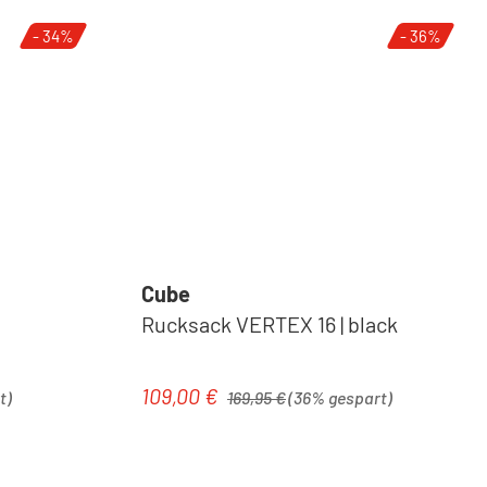
- 34%
- 36%
Cube
Rucksack VERTEX 16 | black
Regulärer Preis:
109,00 €
Verkaufspreis:
t)
169,95 €
(36% gespart)