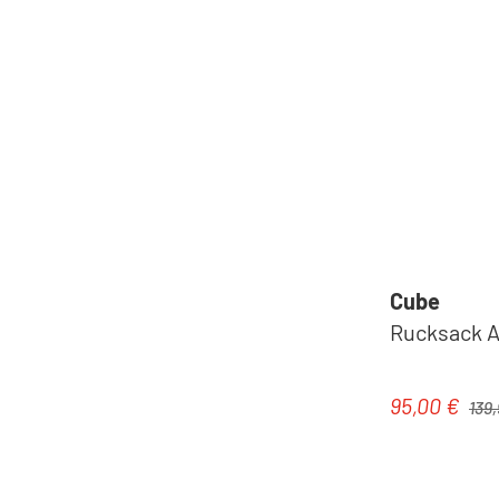
Cube
Rucksack AT
Regul
95,00 €
Verkaufspre
139,