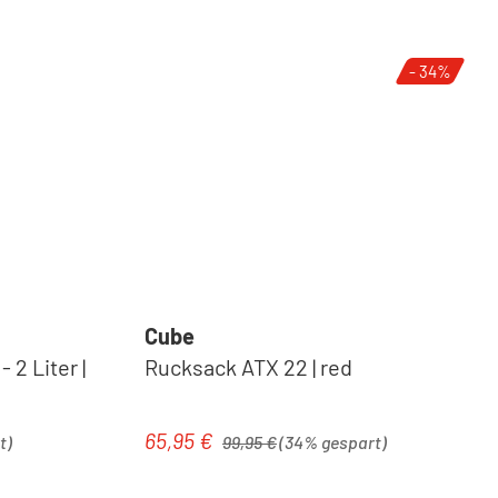
- 34%
Cube
 2 Liter |
Rucksack ATX 22 | red
Regulärer Preis:
65,95 €
Verkaufspreis:
t)
99,95 €
(34% gespart)