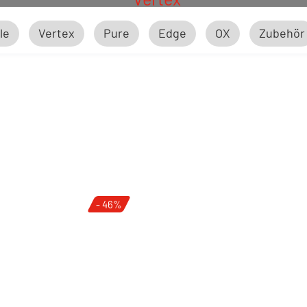
le
Vertex
Pure
Edge
OX
Zubehör
Pure
- 46%
Edge