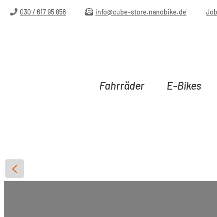
m Hauptinhalt springen
Zur Suche springen
Zur Hauptnavigation springen
030 / 617 95 856
info@cube-store.nanobike.de
Jo
Fahrräder
E-Bikes