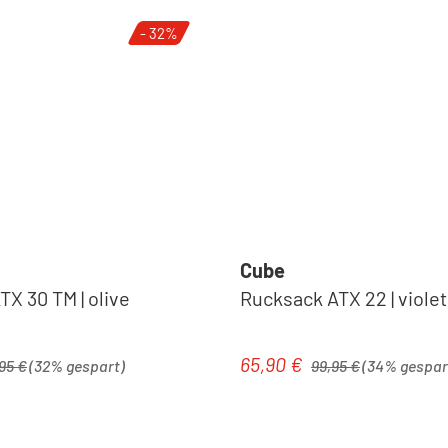
- 32%
Cube
X 30 TM | olive
Rucksack ATX 22 | violet
ärer Preis:
Regulärer Preis:
65,90 €
is:
Verkaufspreis:
95 €
(32% gespart)
99,95 €
(34% gespar