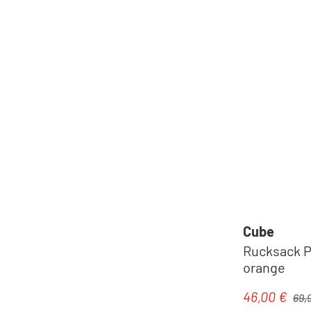
Cube
Rucksack P
orange
Regul
46,00 €
Verkaufspre
69,