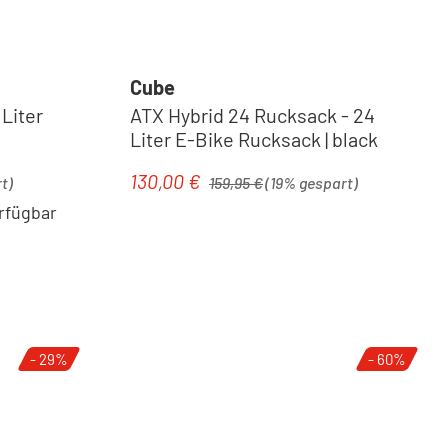
Cube
 Liter
ATX Hybrid 24 Rucksack - 24
Liter E-Bike Rucksack | black
Regulärer Preis:
130,00 €
Verkaufspreis:
t)
159,95 €
(19% gespart)
rfügbar
- 29%
- 60%