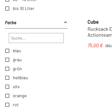
bis 10 Liter
Cube
Farbe
Rucksack E
Actionteam 
Rucksack |
Regul
75,00 €
Verkaufspre
139,
blau
grau
grün
hellblau
oliv
orange
rot