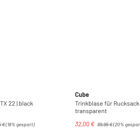
Cube
X 22 | black
Trinkblase für Rucksack -
transparent
rer Preis:
Regulärer Preis:
32,00 €
is:
Verkaufspreis:
5 €
(18% gespart)
39,95 €
(20% gespar