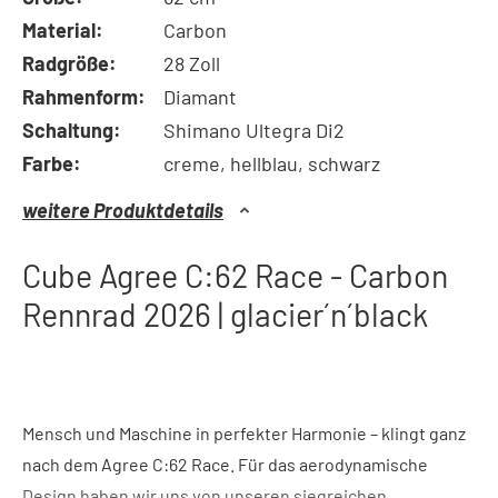
Material:
Carbon
Radgröße:
28 Zoll
Rahmenform:
Diamant
Schaltung:
Shimano Ultegra Di2
Farbe:
creme, hellblau, schwarz
weitere Produktdetails
Cube Agree C:62 Race - Carbon
Rennrad 2026 | glacier´n´black
Mensch und Maschine in perfekter Harmonie – klingt ganz
nach dem Agree C:62 Race. Für das aerodynamische
Design haben wir uns von unseren siegreichen