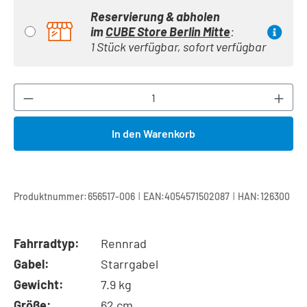
Reservierung & abholen
im
CUBE Store Berlin Mitte
:
1 Stück verfügbar, sofort verfügbar
Produkt Anzahl: Gib den gewünschten Wert ei
In den Warenkorb
|
|
Produktnummer:
656517-006
EAN:
4054571502087
HAN:
126300
Fahrradtyp:
Rennrad
Gabel:
Starrgabel
Gewicht:
7.9 kg
Größe:
62 cm