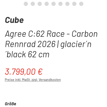
Cube
Agree C:62 Race - Carbon
Rennrad 2026 | glacier´n
´black 62 cm
3.799,00 €
Regulärer Preis:
Preise inkl. MwSt. zzgl. Versandkosten
auswählen
Größe