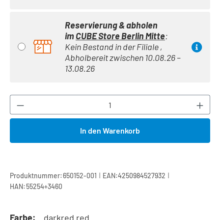
Reservierung & abholen
im
CUBE Store Berlin Mitte
:
Kein Bestand in der Filiale ,
Abholbereit zwischen 10.08.26 –
13.08.26
Produkt Anzahl: Gib den gewünschten Wert ei
In den Warenkorb
|
|
Produktnummer:
650152-001
EAN:
4250984527932
HAN:
55254+3460
Farbe:
darkred red