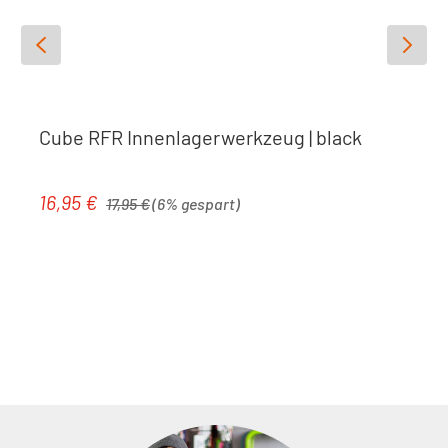
Werkzeugstahl verchromt
Gewicht
: 98 g
Cube RFR Innenlagerwerkzeug | black
Regulärer Preis:
16,95 €
Verkaufspreis:
17,95 €
(6% gespart)