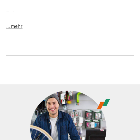
Farbe:
... mehr
weiß
schwarz
rot
neon rot
Gewicht:
42 g
Features:
schlichter Aluminium Flaschenhalter im Cube
Design
Material:
Aluminium
Lieferumfang
: 1 Flaschenhalter