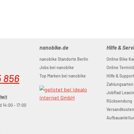
nanobike.de
Hilfe & Serv
nanobike Standorte Berlin
Online Bike Ka
Jobs bei nanobike
Online Termi
5 856
Top Marken bei nanobike
Hilfe & Suppor
Zahlungsarten
JobRad Leasi
keit
Rücksendung
d 14:00 - 17:00
Versandkoste
Aufbauanleitu
r