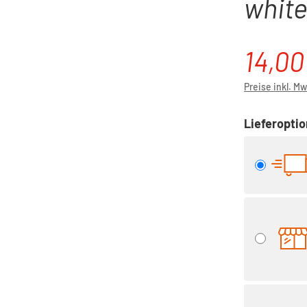
white
14,00
Verkaufspre
Preise inkl. M
Lieferopti