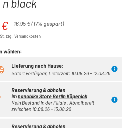
 n black
 €
is:
Regulärer Preis:
16,95 €
(17% gespart)
wSt. zzgl. Versandkosten
on wählen:
Lieferung nach Hause
:
Sofort verfügbar, Lieferzeit: 10.08.26 – 12.08.26
Reservierung & abholen
im
nanobike Store Berlin Köpenick
:
Kein Bestand in der Filiale , Abholbereit
zwischen 10.08.26 – 13.08.26
Reservierung & abholen