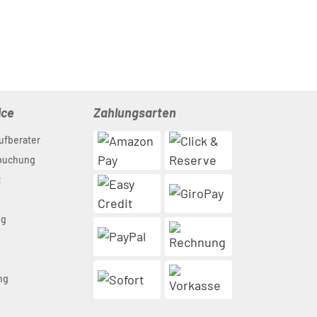
ice
Zahlungsarten
ufberater
nbuchung
t
ng
n
ng