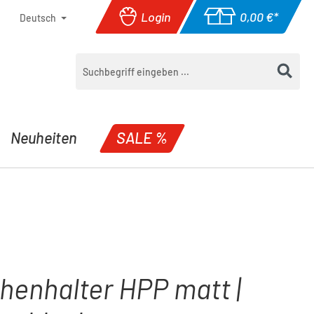
Login
0,00 €*
Deutsch
Warenkorb enthäl
Neuheiten
SALE %
henhalter HPP matt |