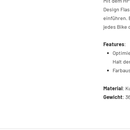
Mit dem HPP
Design Flas
einführen. 
jedes Bike 
Features
:
Optimie
Halt de
Farbau
Material
: K
Gewicht
: 3