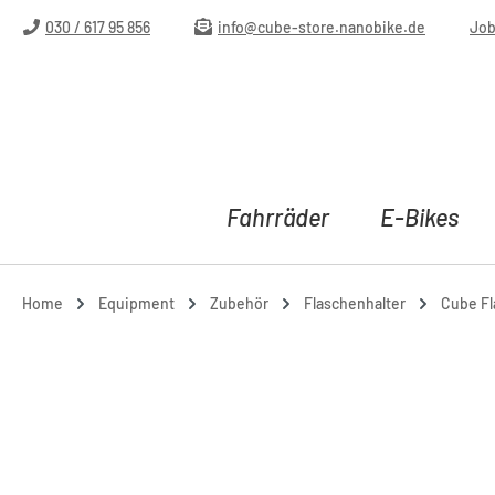
m Hauptinhalt springen
Zur Suche springen
Zur Hauptnavigation springen
030 / 617 95 856
info@cube-store.nanobike.de
Jo
Fahrräder
E-Bikes
Home
Equipment
Zubehör
Flaschenhalter
Cube Fl
Bildergalerie überspringen