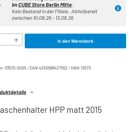
im
CUBE Store Berlin Mitte
:
Kein Bestand in der Filiale , Abholbereit
zwischen 10.08.26 – 13.08.26
Anzahl: Gib den gewünschten Wert ein oder 
In den Warenkorb
|
|
r:
33570-0005
EAN:
4250589427552
HAN:
13073
duktdetails
laschenhalter HPP matt 2015