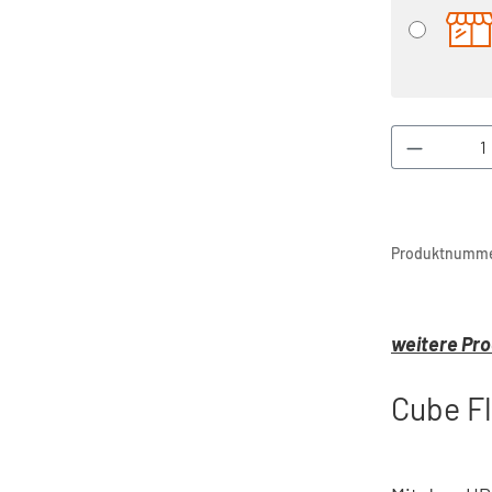
Produkt 
Produktnumme
weitere Pro
Cube F