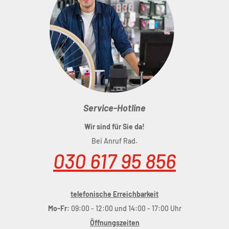
leichter hinter den Sattel; Shock-Absorber
Gestellaufnahme; integrierte Satteladapteraufnahme;
optimiert für Sitzposition Stretched (Saddle Finder C)
Größe:
Regular (244 x 138 mm), Large (244 x 148 mm)
Material:
Carbon, GF-verstärktes Nylon, Flex Foam
Gewicht:
175 g (Regular)
Tragfähigkeit:
max 100 kg
Service-Hotline
Wir sind für Sie da!
Bei Anruf Rad.
030 617 95 856
telefonische Erreichbarkeit
Mo-Fr:
09:00 - 12:00 und 14:00 - 17:00 Uhr
Öffnungszeiten