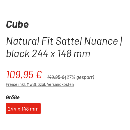
Cube
Natural Fit Sattel Nuance |
black 244 x 148 mm
109,95 €
Verkaufspreis:
Regulärer Preis:
149,95 €
(27% gespart)
Preise inkl. MwSt. zzgl. Versandkosten
auswählen
Größe
244 x 148 mm