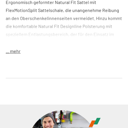
Ergonomisch geformter Natural Fit Sattel mit
FlexMotionSplit Sattelschale, die unangenehme Reibung
an den Oberschenkelinnenseiten vermeidet. Hinzu kommt
die komfortable Natural Fit Designline Polsterung mit
speziellem Entlastungsbereich, der für den Einsatz im
Cross Country entwickelt wurde. Das Carbon Sattelgestell
ist ultraleicht, so dass du Komfort nicht mit mehr Gewicht
... mehr
bezahlen musst. Mit integrierter Satteladapteraufnahme.
Features:
T-Shape Sattel für mehr Beinfreiheit;
Druckentlastung durch FlexMotionSplit Technologie;
Natural Fit Ergo-Relief-Channel optimiert für
CrossCountry; ultralight Carbon Sattelgestell;
hochwertiges PU Obermaterial; Flat Tail, man kommt