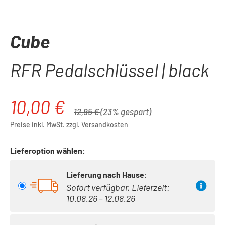
Cube
RFR Pedalschlüssel | black
10,00 €
Verkaufspreis:
Regulärer Preis:
12,95 €
(23% gespart)
Preise inkl. MwSt. zzgl. Versandkosten
Lieferoption wählen:
Lieferung nach Hause
:
Sofort verfügbar, Lieferzeit:
10.08.26 – 12.08.26