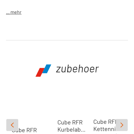
... mehr
zubehoer
Produktgalerie überspringen
Cube RFR
Cube RFR
Kettenniet
Kurbelabzi
Cube RFR