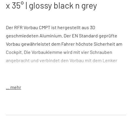
x 35° | glossy black n grey
Der RFR Vorbau CMPT ist hergestellt aus 3D
geschmiedeten Aluminium. Der EN Standard geprüfte
Vorbau gewährleistet dem Fahrer höchste Sicherheit am
Cockpit. Die Vorbauklemme wird mit vier Schrauben
angebracht und verbindet den Vorbau mit dem Lenker
Farbe
: glossy black´n´grey
Features
:
... mehr
3D geschmiedetes Aluminium
4-fach Lenkerklemmung
Größe
:
(Dxl)25,4 x 70 mm x 35°