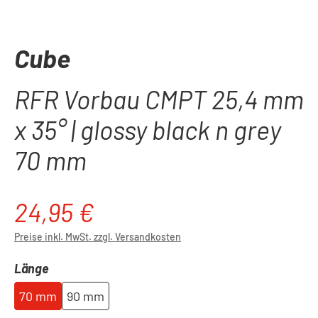
Cube
RFR Vorbau CMPT 25,4 mm
x 35° | glossy black n grey
70 mm
24,95 €
Regulärer Preis:
Preise inkl. MwSt. zzgl. Versandkosten
auswählen
Länge
70 mm
90 mm