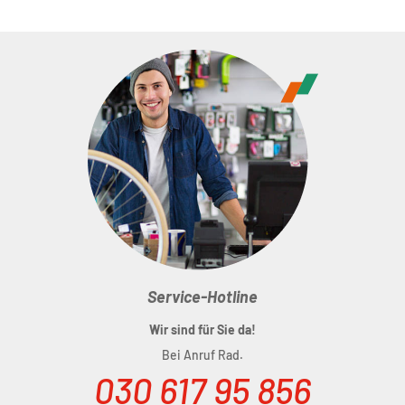
(Dxl) 25,4 mm x 90 mm x 35°
(Dxl)25,4 mm x 110 mm x 35°
Material:
Aluminium 6061
Gewicht
: 136 g
Service-Hotline
Wir sind für Sie da!
Bei Anruf Rad.
030 617 95 856