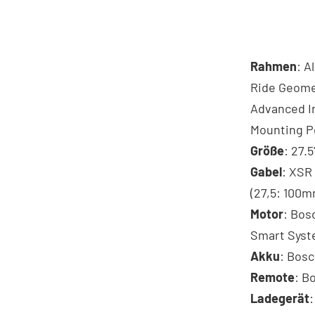
Rahmen
: A
Ride Geomet
Advanced In
Mounting P
Größe
: 27.5
Gabel
: XSR
(27,5: 100m
Motor
: Bos
Smart Sys
Akku
: Bos
Remote
: B
Ladegerät