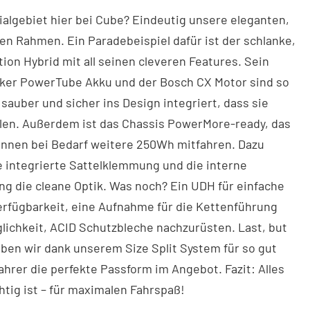
algebiet hier bei Cube? Eindeutig unsere eleganten,
n Rahmen. Ein Paradebeispiel dafür ist der schlanke,
tion Hybrid mit all seinen cleveren Features. Sein
ker PowerTube Akku und der Bosch CX Motor sind so
sauber und sicher ins Design integriert, dass sie
llen. Außerdem ist das Chassis PowerMore-ready, das
önnen bei Bedarf weitere 250Wh mitfahren. Dazu
 integrierte Sattelklemmung und die interne
g die cleane Optik. Was noch? Ein UDH für einfache
erfügbarkeit, eine Aufnahme für die Kettenführung
lichkeit, ACID Schutzbleche nachzurüsten. Last, but
aben wir dank unserem Size Split System für so gut
ahrer die perfekte Passform im Angebot. Fazit: Alles
htig ist – für maximalen Fahrspaß!