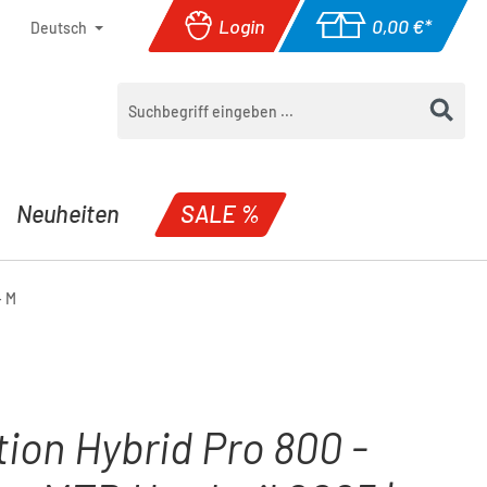
Login
0,00 €*
Deutsch
Warenkorb enthäl
Neuheiten
SALE %
- M
ion Hybrid Pro 800 -