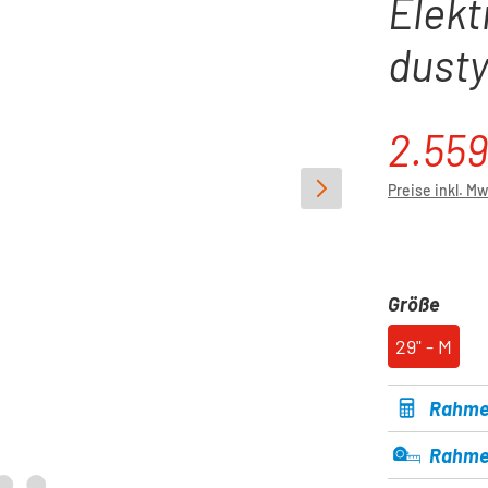
Elekt
dusty
2.559
Verkaufspre
Preise inkl. M
ausw
Größe
29" - M
Rahme
Rahme