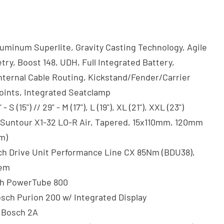
luminum Superlite, Gravity Casting Technology, Agile
ry, Boost 148, UDH, Full Integrated Battery,
ternal Cable Routing, Kickstand/Fender/Carrier
oints, Integrated Seatclamp
" - S (15") // 29" - M (17"), L (19"), XL (21"), XXL (23")
 Suntour X1-32 LO-R Air, Tapered, 15x110mm, 120mm
m)
ch Drive Unit Performance Line CX 85Nm (BDU38),
tem
ch PowerTube 800
osch Purion 200 w/ Integrated Display
: Bosch 2A