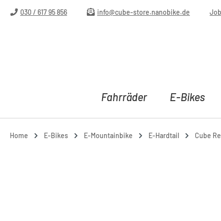
m Hauptinhalt springen
Zur Suche springen
Zur Hauptnavigation springen
030 / 617 95 856
info@cube-store.nanobike.de
Jo
Fahrräder
E-Bikes
Home
E-Bikes
E-Mountainbike
E-Hardtail
Cube Rea
Bildergalerie überspringen