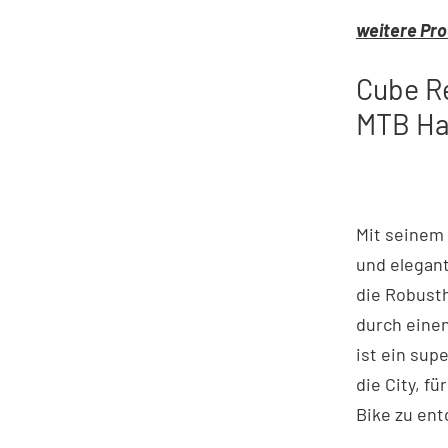
weitere Pro
Cube Re
MTB Har
Mit seinem
und elegan
die Robusth
durch einen
ist ein supe
die City, fü
Bike zu ent