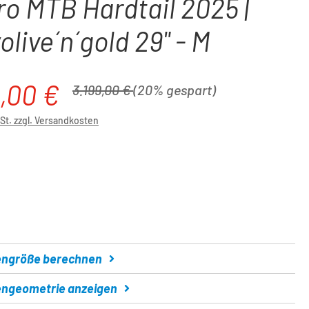
ro MTB Hardtail 2025 |
olive´n´gold 29" - M
,00 €
is:
Regulärer Preis:
3.199,00 €
(20% gespart)
wSt. zzgl. Versandkosten
ählen
ngröße berechnen
ngeometrie anzeigen