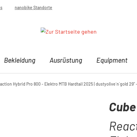
bs
nanobike Standorte
Bekleidung
Ausrüstung
Equipment
ction Hybrid Pro 800 - Elektro MTB Hardtail 2025 | dustyolive´n´gold 29" 
Cube
React