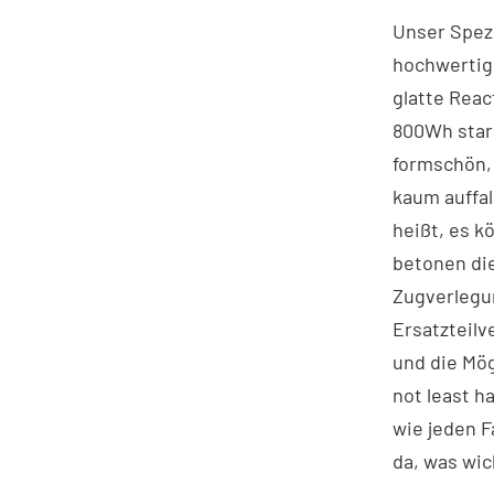
Unser Spezi
hochwertige
glatte Reac
800Wh star
formschön, 
kaum auffa
heißt, es k
betonen die
Zugverlegun
Ersatzteilv
und die Mög
not least h
wie jeden F
da, was wic