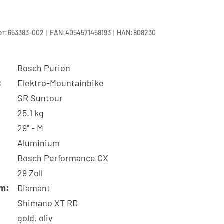
|
|
r:
653383-002
EAN:
4054571458193
HAN:
808230
Bosch Purion
:
Elektro-Mountainbike
SR Suntour
25.1 kg
29" - M
Aluminium
Bosch Performance CX
29 Zoll
m:
Diamant
Shimano XT RD
gold, oliv