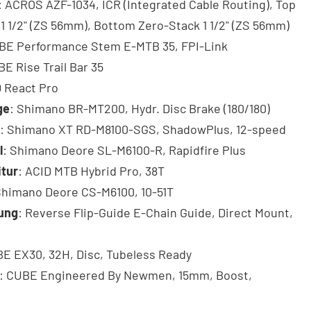
: ACROS AZF-1034, ICR (Integrated Cable Routing), Top
1 1/2" (ZS 56mm), Bottom Zero-Stack 1 1/2" (ZS 56mm)
BE Performance Stem E-MTB 35, FPI-Link
BE Rise Trail Bar 35
D React Pro
ge
: Shimano BR-MT200, Hydr. Disc Brake (180/180)
: Shimano XT RD-M8100-SGS, ShadowPlus, 12-speed
l
: Shimano Deore SL-M6100-R, Rapidfire Plus
itur
: ACID MTB Hybrid Pro, 38T
Shimano Deore CS-M6100, 10-51T
ung
: Reverse Flip-Guide E-Chain Guide, Direct Mount,
BE EX30, 32H, Disc, Tubeless Ready
: CUBE Engineered By Newmen, 15mm, Boost,