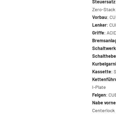
Steuersatz
Zero-Stack 
Vorbau
: CU
Lenker
: CU
Griffe
: ACI
Bremsanla
Schaltwerk
Schalthebe
Kurbelgarn
Kassette
: 
Kettenführ
I-Plate
Felgen
: CU
Nabe vorne
Centerlock