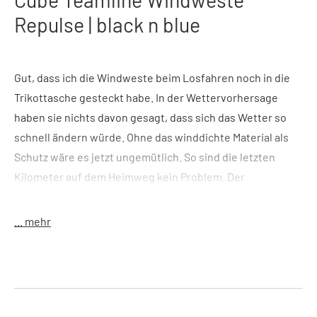
Repulse | black n blue
Gut, dass ich die Windweste beim Losfahren noch in die
Trikottasche gesteckt habe. In der Wettervorhersage
haben sie nichts davon gesagt, dass sich das Wetter so
schnell ändern würde. Ohne das winddichte Material als
Schutz wäre es jetzt ungemütlich. So sind die letzten
Kilometer auf dem Heimweg kein Problem. Der
Gegenwind zerrt an mir, aber der zug freie Kragen und der
elastische Saum lassen mich das kaum spüren.
... mehr
Features
: enganliegender Kragen für extra Windschutz;
wasserabweisend; geringes Packmaß; reflektierende
Elemente; elastischer Saum; Aeroproof
Größe
: XS - XXXL