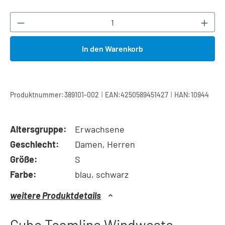
Produkt Anzahl: Gib den gewünschten Wert ei
In den Warenkorb
|
|
Produktnummer:
389101-002
EAN:
4250589451427
HAN:
10944
Altersgruppe:
Erwachsene
Geschlecht:
Damen, Herren
Größe:
S
Farbe:
blau, schwarz
weitere Produktdetails
Cube Teamline Windweste