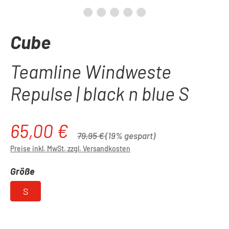
Cube
Teamline Windweste
Repulse | black n blue S
65,00 €
Verkaufspreis:
Regulärer Preis:
79,95 €
(19% gespart)
Preise inkl. MwSt. zzgl. Versandkosten
auswählen
Größe
S