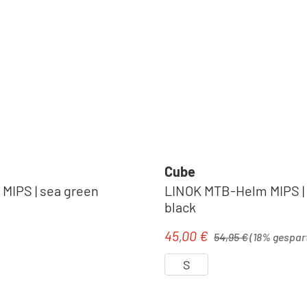
Cube
 MIPS | sea green
LINOK MTB-Helm MIPS |
black
Regulärer Preis:
45,00 €
eis:
Verkaufspreis:
54,95 €
(18% gespar
S