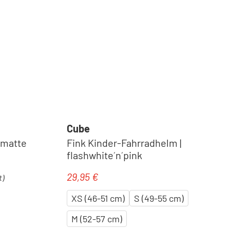
Cube
 matte
Fink Kinder-Fahrradhelm |
flashwhite´n´pink
29,95 €
Regulärer Preis:
t)
XS (46-51 cm)
S (49-55 cm)
M (52-57 cm)