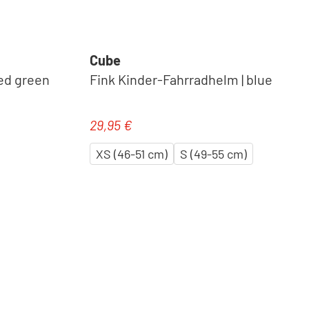
Cube
ed green
Fink Kinder-Fahrradhelm | blue
29,95 €
Regulärer Preis:
XS (46-51 cm)
S (49-55 cm)