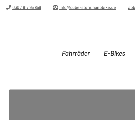
m Hauptinhalt springen
Zur Suche springen
Zur Hauptnavigation springen
030 / 617 95 856
info@cube-store.nanobike.de
Jo
Fahrräder
E-Bikes