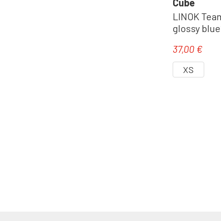
Cube
LINOK Team
glossy blue
37,00 €
Regulärer Pr
XS