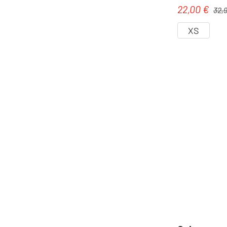
Regul
22,00 €
Verkaufspre
32,
XS