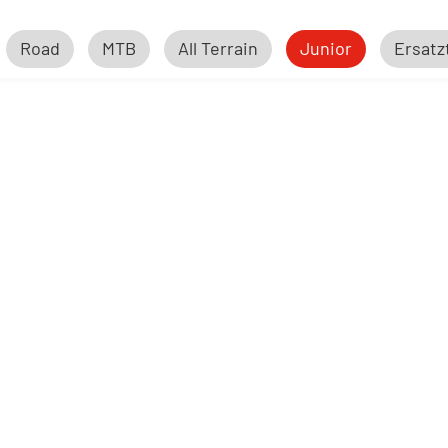
Road
MTB
All Terrain
Junior
Ersatz