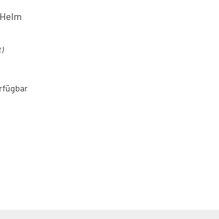
-Helm
t)
rfügbar