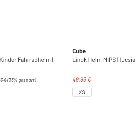
Cube
Kinder Fahrradhelm |
Linok Helm MIPS | fucsi
ärer Preis:
49,95 €
is:
Regulärer Preis:
95 €
(33% gespart)
XS