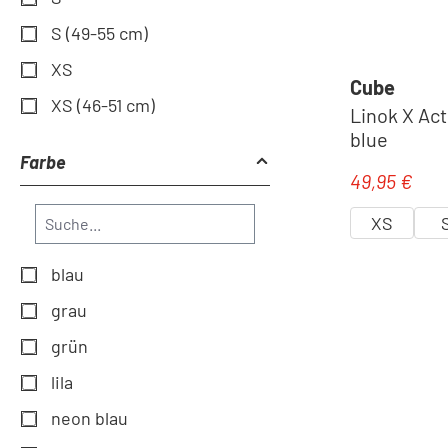
S (49-55 cm)
XS
Cube
XS (46-51 cm)
Linok X Ac
blue
Farbe
49,95 €
Regulärer Pr
XS
blau
grau
grün
lila
neon blau