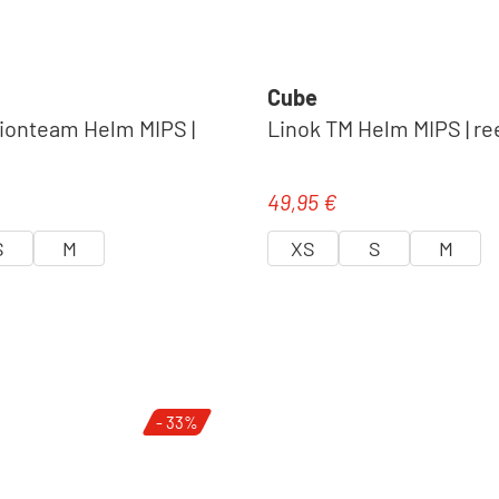
Cube
tionteam Helm MIPS |
Linok TM Helm MIPS | re
49,95 €
eis:
Regulärer Preis:
S
M
XS
S
M
- 33%