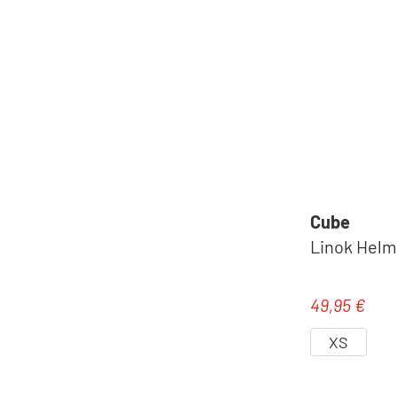
Cube
Linok Helm
49,95 €
Regulärer Pr
XS