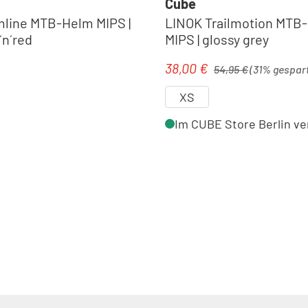
Cube
line MTB-Helm MIPS |
LINOK Trailmotion MTB
´n´red
MIPS | glossy grey
Regulärer Preis:
38,00 €
eis:
Verkaufspreis:
54,95 €
(31% gespar
XS
Im CUBE Store Berlin ve