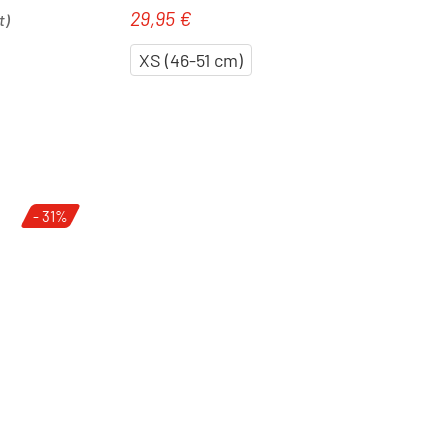
29,95 €
Regulärer Preis:
t)
XS (46-51 cm)
- 31%