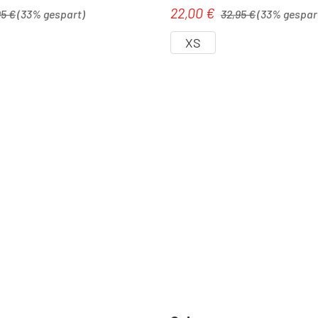
ärer Preis:
Regulärer Preis:
22,00 €
is:
Verkaufspreis:
95 €
(33% gespart)
32,95 €
(33% gespar
XS