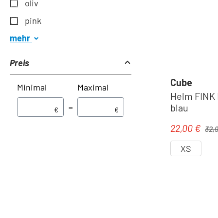
oliv
pink
mehr
Preis
Cube
Minimal
Maximal
Helm FINK 
blau
–
€
€
Regul
22,00 €
Verkaufspre
32,
XS