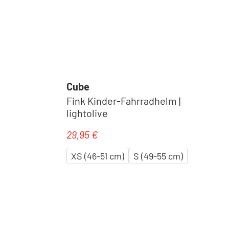
Cube
a
Fink Kinder-Fahrradhelm |
lightolive
29,95 €
Regulärer Preis:
XS (46-51 cm)
S (49-55 cm)