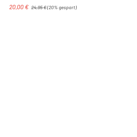
Regulärer Preis:
20,00 €
Verkaufspreis:
24,95 €
(20% gespart)