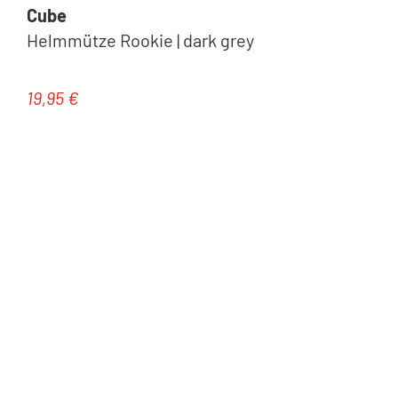
Cube
Helmmütze Rookie | dark grey
19,95 €
Regulärer Preis: