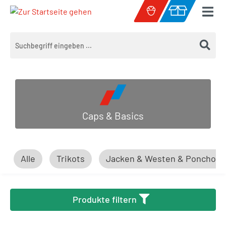
Zum Hauptinhalt springen
Warenkorb enth
Caps & Basics
Alle
Trikots
Jacken & Westen & Ponchos
Produkte filtern