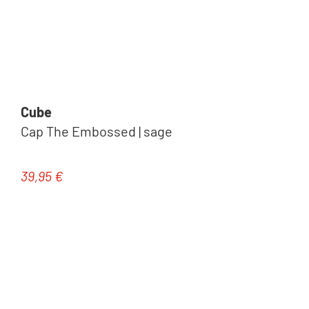
Cube
Cap The Embossed | sage
39,95 €
Regulärer Preis: