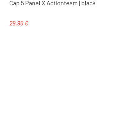
Cap 5 Panel X Actionteam | black
29,95 €
Regulärer Preis: