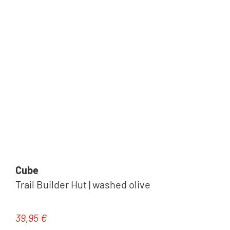
Cube
Trail Builder Hut | washed olive
39,95 €
Regulärer Preis: