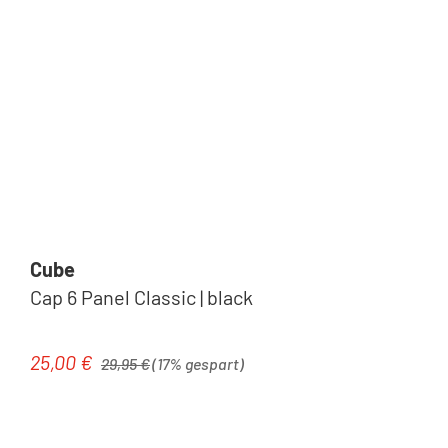
Cube
Cap 6 Panel Classic | black
Regulärer Preis:
25,00 €
Verkaufspreis:
29,95 €
(17% gespart)