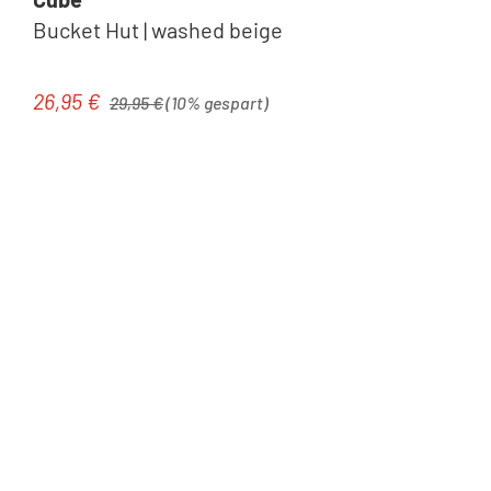
Bucket Hut | washed beige
Regulärer Preis:
26,95 €
Verkaufspreis:
29,95 €
(10% gespart)