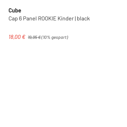
Cube
Cap 6 Panel ROOKIE Kinder | black
Regulärer Preis:
18,00 €
Verkaufspreis:
19,95 €
(10% gespart)