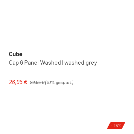
Cube
Cap 6 Panel Washed | washed grey
Regulärer Preis:
26,95 €
Verkaufspreis:
29,95 €
(10% gespart)
- 25%