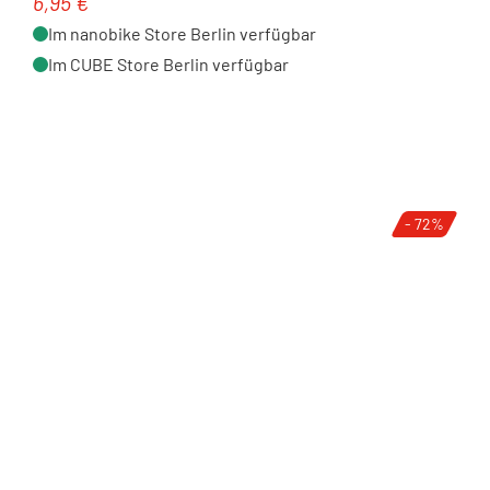
6,95 €
Regulärer Preis:
Im nanobike Store Berlin verfügbar
Im CUBE Store Berlin verfügbar
- 72%