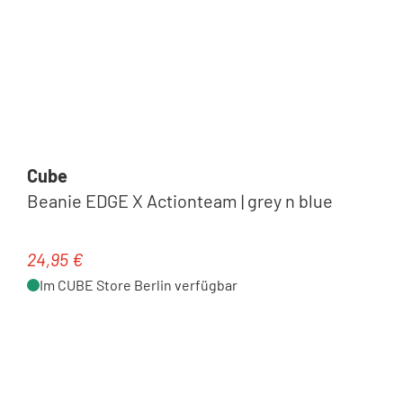
Cube
Beanie EDGE X Actionteam | grey n blue
24,95 €
Regulärer Preis:
Im CUBE Store Berlin verfügbar