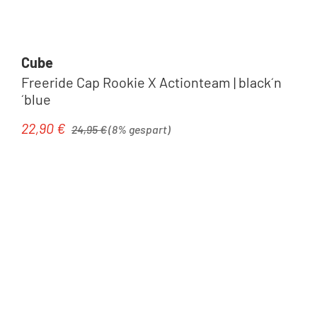
Cube
Freeride Cap Rookie X Actionteam | black´n
´blue
Regulärer Preis:
22,90 €
Verkaufspreis:
24,95 €
(8% gespart)