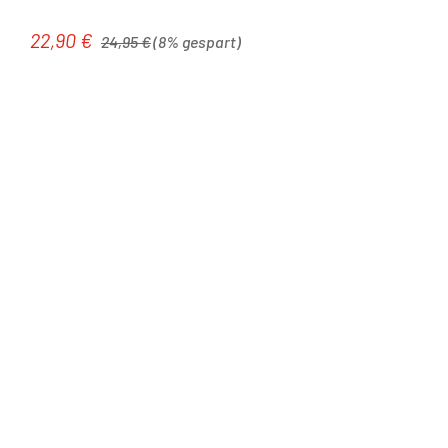
Regulärer Preis:
22,90 €
Verkaufspreis:
24,95 €
(8% gespart)