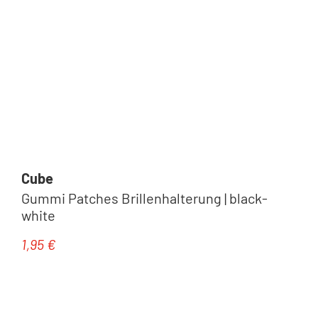
Cube
Gummi Patches Brillenhalterung | black-
white
1,95 €
Regulärer Preis: