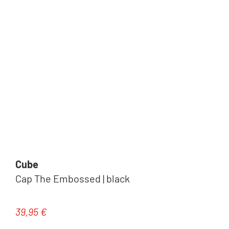
Cube
Cap The Embossed | black
39,95 €
Regulärer Preis: