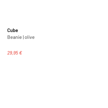
Cube
Beanie | olive
29,95 €
Regulärer Preis: