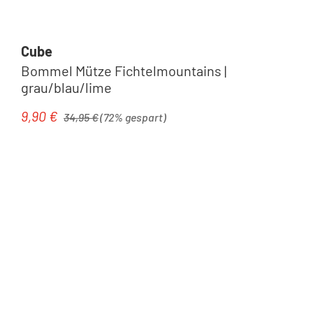
Cube
Bommel Mütze Fichtelmountains |
grau/blau/lime
Regulärer Preis:
9,90 €
Verkaufspreis:
34,95 €
(72% gespart)