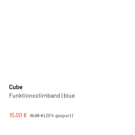
Cube
Funktionsstirnband | blue
Regulärer Preis:
15,00 €
Verkaufspreis:
19,95 €
(25% gespart)