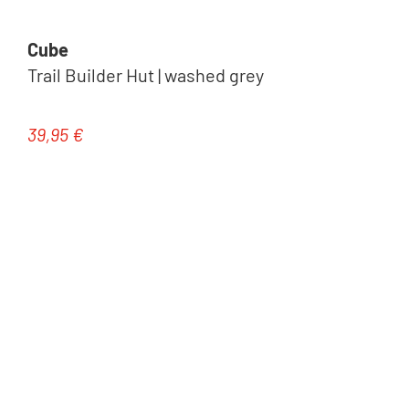
Cube
Trail Builder Hut | washed grey
39,95 €
Regulärer Preis: