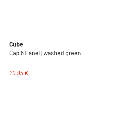
Cube
Cap 6 Panel | washed green
29,95 €
Regulärer Preis: