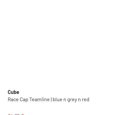
Cube
Race Cap Teamline | blue n grey n red